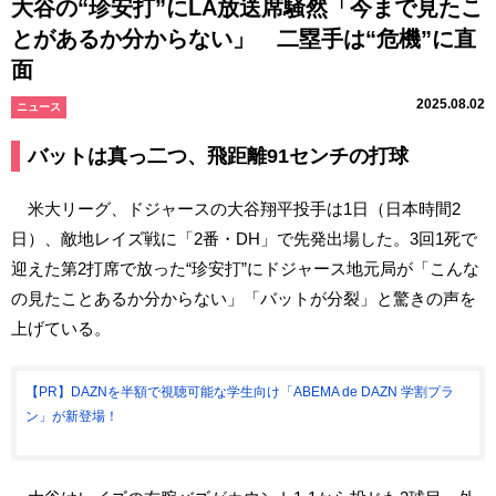
大谷の“珍安打”にLA放送席騒然「今まで見たこ
とがあるか分からない」 二塁手は“危機”に直
面
2025.08.02
ニュース
バットは真っ二つ、飛距離91センチの打球
米大リーグ、ドジャースの大谷翔平投手は1日（日本時間2
日）、敵地レイズ戦に「2番・DH」で先発出場した。3回1死で
迎えた第2打席で放った“珍安打”にドジャース地元局が「こんな
の見たことあるか分からない」「バットが分裂」と驚きの声を
上げている。
【PR】DAZNを半額で視聴可能な学生向け「ABEMA de DAZN 学割プラ
ン」が新登場！