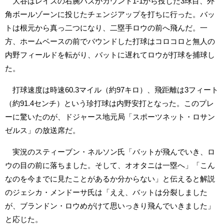
大谷はレイズの右腕バズがカウント1-1から投じた3球目、外
角ボールゾーンに投じたチェンジアップを打ちに行った。バッ
トは根元から真っ二つになり、二塁手ロウの前へ飛んだ。一
方、ホームベースの前でバウンドした打球はコロコロと無人の
内野フィールドを転がり、バットに遅れてロウが打球を捕球し
た。
打球速度は時速60.3マイル（約97キロ）、飛距離は3フィート
（約91.4センチ）という珍打球は内野安打となった。このプレ
ーに驚いたのが、ドジャース地元局「スポーツネット・ロサン
ゼルス」の放送席だ。
実況のスティーブン・ネルソン氏「バットが飛んでいき、ロ
ウの目の前に落ちました。そして、オオタニは一塁へ」「こん
なのを今までに見たことがあるか分からない」と伝えると解説
のジェシカ・メンドーサ氏は「ええ、バットは分裂しました
が、ブランドン・ロウめがけて思いっきり飛んでいきました」
と応じた。