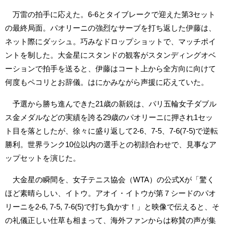
万雷の拍手に応えた。6-6とタイブレークで迎えた第3セット
の最終局面。パオリーニの強烈なサーブを打ち返した伊藤は、
ネット際にダッシュ。巧みなドロップショットで、マッチポイ
ントを制した。大金星にスタンドの観客がスタンディングオベ
ーションで拍手を送ると、伊藤はコート上から全方向に向けて
何度もペコリとお辞儀。はにかみながら声援に応えていた。
予選から勝ち進んできた21歳の新鋭は、パリ五輪女子ダブル
ス金メダルなどの実績を誇る29歳のパオリーニに押され1セッ
ト目を落としたが、徐々に盛り返して2-6、7-5、7-6(7-5)で逆転
勝利。世界ランク10位以内の選手との初顔合わせで、見事なア
ップセットを演じた。
大金星の瞬間を、女子テニス協会（WTA）の公式Xが「驚く
ほど素晴らしい、イトウ。アオイ・イトウが第７シードのパオ
リーニを2-6, 7-5, 7-6(5)で打ち負かす！」と映像で伝えると、そ
の礼儀正しい仕草も相まって、海外ファンからは称賛の声が集