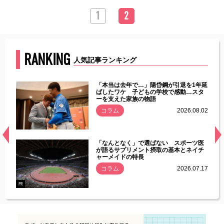
1
2
RANKING
人気記事ランキング
じた違
「本当は去年で…」陽岱鋼が引退を1年延
す」永
ばしたワケ 子どもの学校で感動…スタ
ーを支えた家族の物語
.08.01
コラム
2026.08.02
経異常
「なんとなく」で選ばない スポーツ医
づいた
が語るサプリメント摂取の基本とネイチ
ャーメイドの特長
コラム
2026.07.17
.07.21
PR