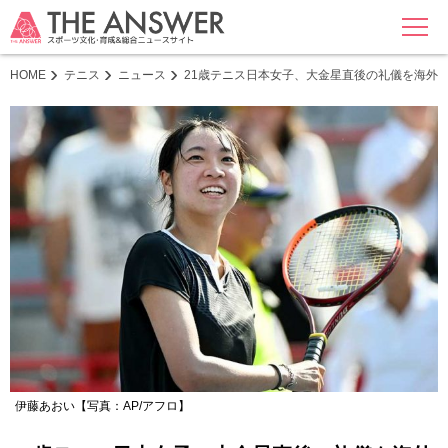
MENU
HOME
テニス
ニュース
21歳テニス日本女子、大金星直後の礼儀を海外
伊藤あおい【写真：AP/アフロ】