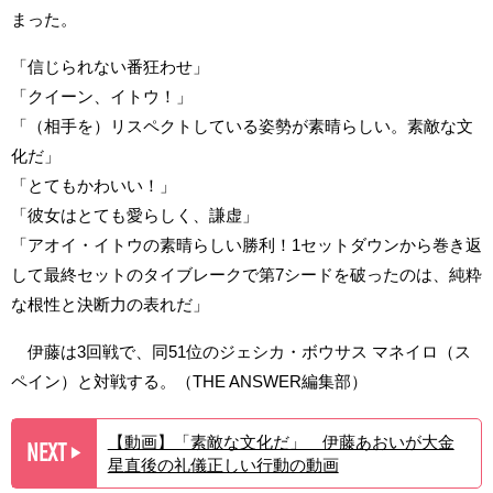
まった。
「信じられない番狂わせ」
「クイーン、イトウ！」
「（相手を）リスペクトしている姿勢が素晴らしい。素敵な文
化だ」
「とてもかわいい！」
「彼女はとても愛らしく、謙虚」
「アオイ・イトウの素晴らしい勝利！1セットダウンから巻き返
して最終セットのタイブレークで第7シードを破ったのは、純粋
な根性と決断力の表れだ」
伊藤は3回戦で、同51位のジェシカ・ボウサス マネイロ（ス
ペイン）と対戦する。（THE ANSWER編集部）
【動画】「素敵な文化だ」 伊藤あおいが大金
NEXT
▶︎
星直後の礼儀正しい行動の動画