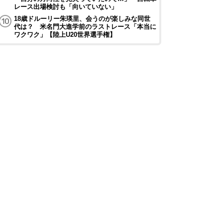
レース出場検討も「向いていない」
18歳ドルーリー朱瑛里、会うのが楽しみな同世
代は？ 米名門大進学前のラストレース「本当に
ワクワク」【陸上U20世界選手権】