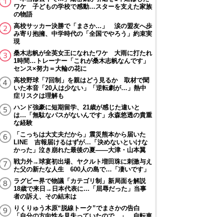
ワケ 子どもの学校で感動…スターを支えた家族
の物語
高校サッカー決勝で「まさか…」 涙の盟友へ歩
み寄り抱擁、中学時代の「全国でやろう」約束実
現
桑木志帆が全英女王になれたワケ 大雨に打たれ
1時間…トレーナー「これが桑木志帆なんです」
センス×努力＝大輪の花に
高校野球「7回制」を親はどう見るか 取材で聞
いた本音「20人は少ない」「逆転劇が…」熱中
症リスクは理解も
ハンド強豪に短期留学、21歳が感じた違いと
は…「無駄なパスがないんです」永森悠透の貴重
な経験
「こっちは大丈夫だから」震災熊本から届いた
LINE 吉報届けるはずが…「決めないといけな
かった」泣き崩れた最後の夏――大津・山本翼
戦力外→球宴初出場、ヤクルト増田珠に刺激与え
た父の新たな人生 600人の島で…「凄いです」
ラグビー界で物議「カテゴリ制」新局面を解説
18歳で来日→日本代表に…「屈辱だった」当事
者の訴え、その結末は
りくりゅう木原“脱線トーク”でまさかの告白
「自分の方向性を見失っていたので…」 自転車