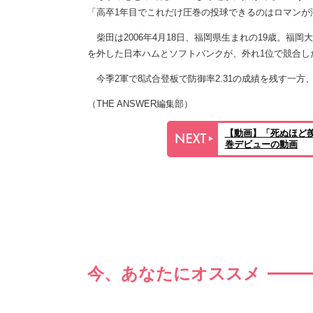
「高卒1年目でこれだけ圧巻の投球できるのはロマンが
柴田は2006年4月18日、福岡県生まれの19歳。福
を外した日本ハムとソフトバンクが、外れ1位で競合し
今季2軍で8試合登板で防御率2.31の成績を残す一方
（THE ANSWER編集部）
【動画】「死ぬほど
巻デビューの動画
今、あなたにオススメ