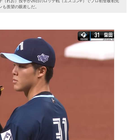
子（れお）投手が26日のロッテ戦（エスコンF）でプロ初登板初先
ンも羨望の眼差しだ。