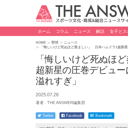
ホーム
コラム
ニュース
解説
女子とス
HOME
野球
ニュース
「悔しいけど死ぬほど羨ましい」 日本ハムドラ1超新
「悔しいけど死ぬほど
超新星の圧巻デビュー
溢れすぎ」
2025.07.28
著者 :
THE ANSWER編集部
Twitter
Facebook
B!
Bookmark