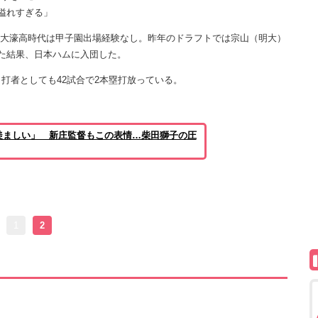
溢れすぎる」
岡大大濠高時代は甲子園出場経験なし。昨年のドラフトでは宗山（明大）
た結果、日本ハムに入団した。
、打者としても42試合で2本塁打放っている。
羨ましい」 新庄監督もこの表情…柴田獅子の圧
1
2