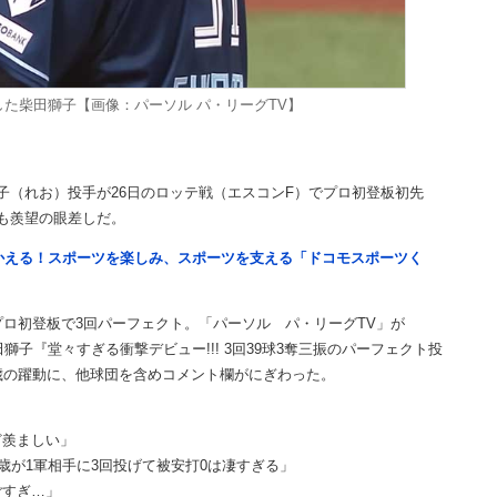
た柴田獅子【画像：パーソル パ・リーグTV】
（れお）投手が26日のロッテ戦（エスコンF）でプロ初登板初先
も羨望の眼差しだ。
つかえる！スポーツを楽しみ、スポーツを支える「ドコモスポーツく
ロ初登板で3回パーフェクト。「パーソル パ・リーグTV」が
田獅子『堂々すぎる衝撃デビュー!!! 3回39球3奪三振のパーフェクト投
歳の躍動に、他球団を含めコメント欄がにぎわった。
ど羨ましい」
歳が1軍相手に3回投げて被安打0は凄すぎる」
ごすぎ…」