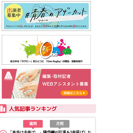
週間
月間
「本当は去年で…」陽岱鋼が引退を1年延ばした