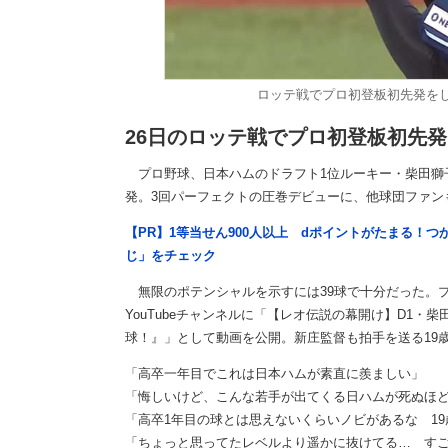
ロッテ戦でプロ初登板初先発をし
26日のロッテ戦でプロ初登板初先発
プロ野球、日本ハムのドラフト1位ルーキー・柴田獅子
発。3回パーフェクトの圧巻デビューに、他球団ファン
【PR】1等当せん900人以上 dポイントがたまる！
じ」をチェック
無限のポテンシャルを示すには39球で十分だった。プ
YouTubeチャンネルに「【レオ伝説の幕開け】D1・柴
球！』」として動画を公開。新庄監督も拍手を送る19
「高卒一年目でこれは日本ハムが素直に羨ましい」
「悔しいけど、こんな若手が出てくる日ハムが死ぬほ
「高卒1年目の球とは思えないくらいノビがあるな 19
「ちょっと思ってたレベルより遥かに抜けてる… す