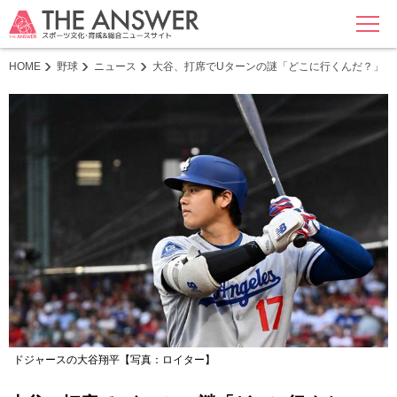
MENU
HOME
野球
ニュース
大谷、打席でUターンの謎「どこに行くんだ？」 
ドジャースの大谷翔平【写真：ロイター】