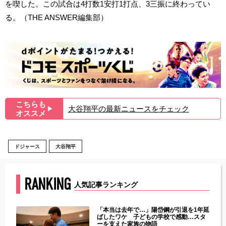
を喫した。この試合は4打数1安打1打点、3三振に終わってい
る。（THE ANSWER編集部）
こちらも
大谷翔平の最新ニュースをチェック
▶︎
オススメ
ドジャース
大谷翔平
RANKING
人気記事ランキング
じた違
「本当は去年で…」陽岱鋼が引退を1年延
す」永
ばしたワケ 子どもの学校で感動…スタ
ーを支えた家族の物語