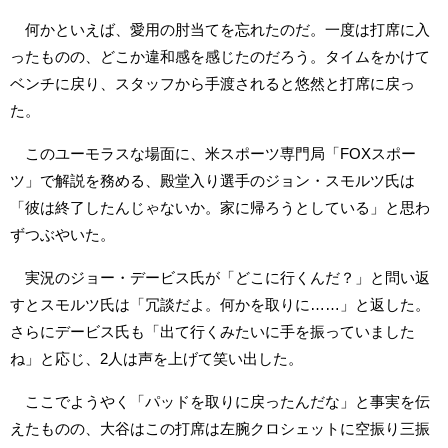
何かといえば、愛用の肘当てを忘れたのだ。一度は打席に入
ったものの、どこか違和感を感じたのだろう。タイムをかけて
ベンチに戻り、スタッフから手渡されると悠然と打席に戻っ
た。
このユーモラスな場面に、米スポーツ専門局「FOXスポー
ツ」で解説を務める、殿堂入り選手のジョン・スモルツ氏は
「彼は終了したんじゃないか。家に帰ろうとしている」と思わ
ずつぶやいた。
実況のジョー・デービス氏が「どこに行くんだ？」と問い返
すとスモルツ氏は「冗談だよ。何かを取りに……」と返した。
さらにデービス氏も「出て行くみたいに手を振っていました
ね」と応じ、2人は声を上げて笑い出した。
ここでようやく「パッドを取りに戻ったんだな」と事実を伝
えたものの、大谷はこの打席は左腕クロシェットに空振り三振