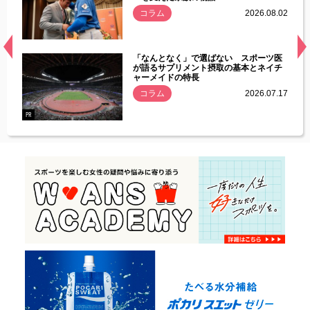
.08.01
コラム
2026.08.02
経異常
「なんとなく」で選ばない スポーツ医
づいた
が語るサプリメント摂取の基本とネイチ
ャーメイドの特長
コラム
2026.07.17
.07.21
PR