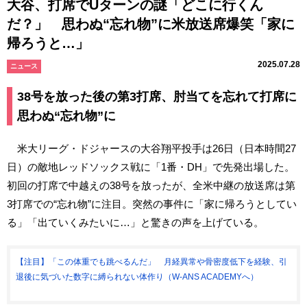
大谷、打席でUターンの謎「どこに行くん
だ？」 思わぬ“忘れ物”に米放送席爆笑「家に
帰ろうと…」
2025.07.28
ニュース
38号を放った後の第3打席、肘当てを忘れて打席に
思わぬ“忘れ物”に
米大リーグ・ドジャースの大谷翔平投手は26日（日本時間27
日）の敵地レッドソックス戦に「1番・DH」で先発出場した。
初回の打席で中越えの38号を放ったが、全米中継の放送席は第
3打席での“忘れ物”に注目。突然の事件に「家に帰ろうとしてい
る」「出ていくみたいに…」と驚きの声を上げている。
【注目】「この体重でも跳べるんだ」 月経異常や骨密度低下を経験、引
退後に気づいた数字に縛られない体作り（W-ANS ACADEMYへ）