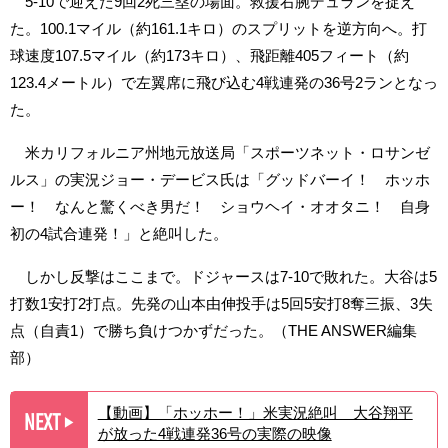
5-10で迎えた9回2死三塁の場面。救援右腕デュランを捉え
た。100.1マイル（約161.1キロ）のスプリットを逆方向へ。打
球速度107.5マイル（約173キロ）、飛距離405フィート（約
123.4メートル）で左翼席に飛び込む4戦連発の36号2ランとなっ
た。
米カリフォルニア州地元放送局「スポーツネット・ロサンゼ
ルス」の実況ジョー・デービス氏は「グッドバーイ！ ホッホ
ー！ なんと驚くべき男だ！ ショウヘイ・オオタニ！ 自身
初の4試合連発！」と絶叫した。
しかし反撃はここまで。ドジャースは7-10で敗れた。大谷は5
打数1安打2打点。先発の山本由伸投手は5回5安打8奪三振、3失
点（自責1）で勝ち負けつかずだった。（THE ANSWER編集
部）
【動画】「ホッホー！」米実況絶叫 大谷翔平
NEXT
▶︎
が放った4戦連発36号の実際の映像