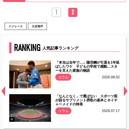
1
2
ドジャース
大谷翔平
RANKING
人気記事ランキング
じた違
「本当は去年で…」陽岱鋼が引退を1年延
す」永
ばしたワケ 子どもの学校で感動…スタ
ーを支えた家族の物語
.08.01
コラム
2026.08.02
経異常
「なんとなく」で選ばない スポーツ医
づいた
が語るサプリメント摂取の基本とネイチ
ャーメイドの特長
コラム
2026.07.17
.07.21
PR