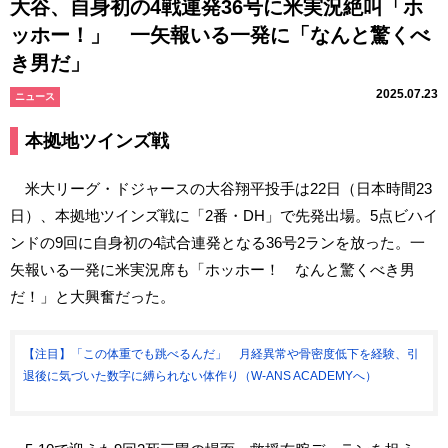
大谷、自身初の4戦連発36号に米実況絶叫「ホ
ッホー！」 一矢報いる一発に「なんと驚くべ
き男だ」
2025.07.23
ニュース
本拠地ツインズ戦
米大リーグ・ドジャースの大谷翔平投手は22日（日本時間23
日）、本拠地ツインズ戦に「2番・DH」で先発出場。5点ビハイ
ンドの9回に自身初の4試合連発となる36号2ランを放った。一
矢報いる一発に米実況席も「ホッホー！ なんと驚くべき男
だ！」と大興奮だった。
【注目】「この体重でも跳べるんだ」 月経異常や骨密度低下を経験、引
退後に気づいた数字に縛られない体作り（W-ANS ACADEMYへ）