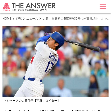
MENU
HOME
野球
ニュース
大谷、自身初の4戦連発36号に米実況絶叫「ホッ
ドジャースの大谷翔平【写真：ロイター】