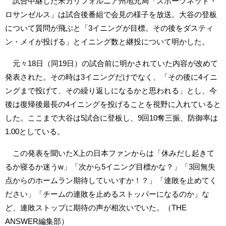
試合中継した米カリフォルニア州地元局「スポーツネット・
ロサンゼルス」は試合後番組で会見の様子を放送。大谷の登板
について質問が飛ぶと「3イニングが目標。その後をダスティ
ン・メイが投げる」とイニング数と継投について明かした。
元々18日（同19日）の試合前に明かされていた内容が改めて
発表された。その時は3イニングだけでなく、「その後に4イニ
ングまで投げて、その繰り返しになるかと思われる」とし、今
後は復帰後最長の4イニングを投げることを視野に入れていると
した。ここまで大谷は5試合に登板し、9回10奪三振、防御率は
1.00としている。
この発表を聞いたX上の日本ファンからは「休みだし起きて
るか寝るか迷うw」「次から5イニング目標かな？」「3回無失
点からのホームラン期待していいすか！？」「連敗を止めてく
ださい」「チームの連敗を止めるストッパーになるのか」な
ど、連敗ストップに期待の声が相次いでいた。（THE
ANSWER編集部）