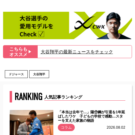
こちらも
大谷翔平の最新ニュースをチェック
▶︎
オススメ
ドジャース
大谷翔平
RANKING
人気記事ランキング
じた違
「本当は去年で…」陽岱鋼が引退を1年延
す」永
ばしたワケ 子どもの学校で感動…スタ
ーを支えた家族の物語
.08.01
コラム
2026.08.02