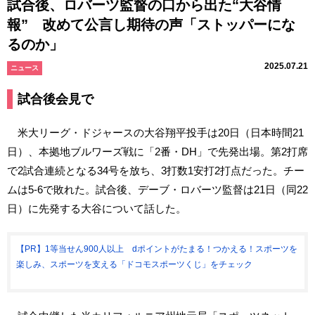
試合後、ロバーツ監督の口から出た“大谷情
報” 改めて公言し期待の声「ストッパーにな
るのか」
2025.07.21
ニュース
試合後会見で
米大リーグ・ドジャースの大谷翔平投手は20日（日本時間21
日）、本拠地ブルワーズ戦に「2番・DH」で先発出場。第2打席
で2試合連続となる34号を放ち、3打数1安打2打点だった。チー
ムは5-6で敗れた。試合後、デーブ・ロバーツ監督は21日（同22
日）に先発する大谷について話した。
【PR】1等当せん900人以上 dポイントがたまる！つかえる！スポーツを
楽しみ、スポーツを支える「ドコモスポーツくじ」をチェック