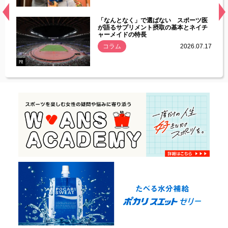
経異常
「なんとなく」で選ばない スポーツ医
づいた
が語るサプリメント摂取の基本とネイチ
ャーメイドの特長
コラム
2026.07.17
.07.21
PR