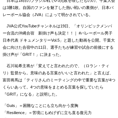
日本は18日のブラジル戦で0-3完敗を喫したものの、千葉大会
は3勝1敗。自国のファンを魅了した熱い戦いの裏側が、日本バ
レーボール協会（JVA）によって明かされている。
JVA公式YouTubeチャンネルは19日、「オリンピックメンバ
ー合流の沖縄合宿 新掛け声も決定！！｜ #バレーボール男子
日本代表 ドキュメンタリーVol.5」と題した動画を公開。千葉大
会に向けた合宿中の11日、選手たちが練習や試合の前後にする
掛け声が「GRIT！」に決まった。
石川祐希主将が「変えてと言われたので、（ロラン・ティ
リ）監督から。意味のある言葉がいいと言われた」と言えば、
富田将馬は「ティリさんのミーティングの中で重要な言葉が4つ
くらいあって。4つの意味をまとめる言葉を探していたら
『GRIT』になる」と説明した。
「Guts」＝困難なことにも立ち向かう度胸
「Resilience」＝苦境にもめげずに立ち直る復元力