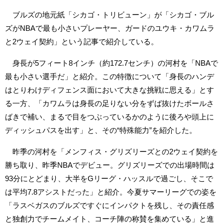
ブルズの地元紙「シカゴ・トリビューン」が「シカゴ・ブル
ズがNBAで最も小さいプレーヤー、ガードのユウキ・カワムラ
と2ウェイ契約」という記事で紹介している。
身長が5フィート8インチ（約172.7センチ）の河村を「NBAで
最も小さい選手だ」と紹介。この特徴について「身長のハンデ
はとりわけディフェンス面において大きな挑戦に思える」とす
る一方、「カワムラは身長の足りない分をずば抜けたボールさ
ばきで補い、まるで目をつぶっているかのように後ろや頭上に
ディッシュパスを出す」と、その“特殊能力”を紹介した。
昨季の河村を「メンフィス・グリズリーズとの2ウェイ契約を
勝ち取り、昨季NBAでデビュー。グリズリーズでの出場時間は
93分にとどまり、大半をGリーグ・ハッスルで過ごし、そこで
は平均7.8アシストだった」と紹介。今夏サマーリーグでの姿を
「ラスベガスのブルズですぐにインパクトを残し、その責任感
と独創力でチームメイト、コーチ陣の称賛を集めている」と進