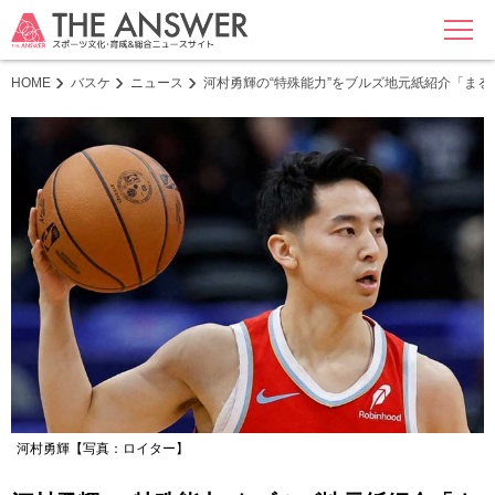
MENU
HOME
バスケ
ニュース
河村勇輝の“特殊能力”をブルズ地元紙紹介「ま
河村勇輝【写真：ロイター】