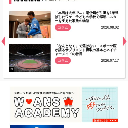
じた違
「本当は去年で…」陽岱鋼が引退を1年延
す」永
ばしたワケ 子どもの学校で感動…スタ
ーを支えた家族の物語
.08.01
コラム
2026.08.02
経異常
「なんとなく」で選ばない スポーツ医
づいた
が語るサプリメント摂取の基本とネイチ
ャーメイドの特長
コラム
2026.07.17
.07.21
PR