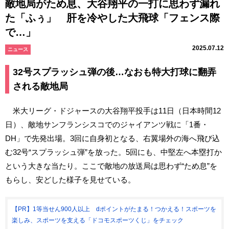
敵地局がため息、大谷翔平の一打に思わず漏れ
た「ふぅ」 肝を冷やした大飛球「フェンス際
で…」
2025.07.12
ニュース
32号スプラッシュ弾の後…なおも特大打球に翻弄
される敵地局
米大リーグ・ドジャースの大谷翔平投手は11日（日本時間12
日）、敵地サンフランシスコでのジャイアンツ戦に「1番・
DH」で先発出場。3回に自身初となる、右翼場外の海へ飛び込
む32号“スプラッシュ弾”を放った。5回にも、中堅左へ本塁打か
という大きな当たり。ここで敵地の放送局は思わず“ため息”を
もらし、安どした様子を見せている。
【PR】1等当せん900人以上 dポイントがたまる！つかえる！スポーツを
楽しみ、スポーツを支える「ドコモスポーツくじ」をチェック