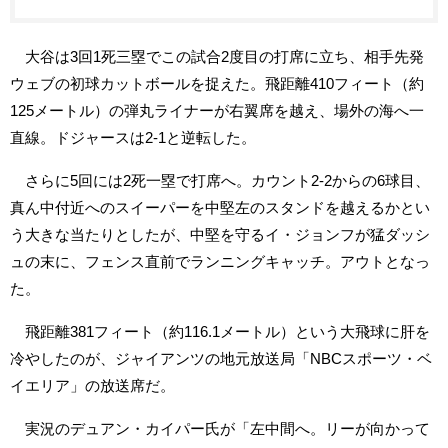
大谷は3回1死三塁でこの試合2度目の打席に立ち、相手先発
ウェブの初球カットボールを捉えた。飛距離410フィート（約
125メートル）の弾丸ライナーが右翼席を越え、場外の海へ一
直線。ドジャースは2-1と逆転した。
さらに5回には2死一塁で打席へ。カウント2-2からの6球目、
真ん中付近へのスイーパーを中堅左のスタンドを越えるかとい
う大きな当たりとしたが、中堅を守るイ・ジョンフが猛ダッシ
ュの末に、フェンス直前でランニングキャッチ。アウトとなっ
た。
飛距離381フィート（約116.1メートル）という大飛球に肝を
冷やしたのが、ジャイアンツの地元放送局「NBCスポーツ・ベ
イエリア」の放送席だ。
実況のデュアン・カイパー氏が「左中間へ。リーが向かって