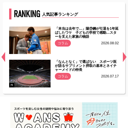
RANKING
人気記事ランキング
じた違
「本当は去年で…」陽岱鋼が引退を1年延
す」永
ばしたワケ 子どもの学校で感動…スタ
ーを支えた家族の物語
.08.01
コラム
2026.08.02
経異常
「なんとなく」で選ばない スポーツ医
づいた
が語るサプリメント摂取の基本とネイチ
ャーメイドの特長
コラム
2026.07.17
.07.21
PR