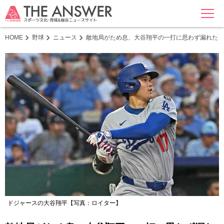
MENU
HOME
野球
ニュース
敵地局がため息、大谷翔平の一打に思わず漏れた「
ドジャースの大谷翔平【写真：ロイター】