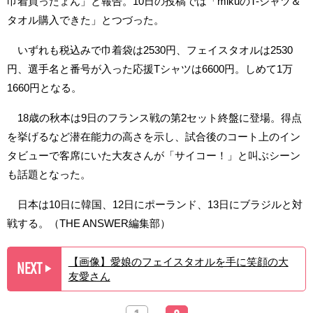
巾着買ったょん」と報告。10日の投稿では「mikuのT-シャツ＆
タオル購入できた」とつづった。
いずれも税込みで巾着袋は2530円、フェイスタオルは2530
円、選手名と番号が入った応援Tシャツは6600円。しめて1万
1660円となる。
18歳の秋本は9日のフランス戦の第2セット終盤に登場。得点
を挙げるなど潜在能力の高さを示し、試合後のコート上のイン
タビューで客席にいた大友さんが「サイコー！」と叫ぶシーン
も話題となった。
日本は10日に韓国、12日にポーランド、13日にブラジルと対
戦する。（THE ANSWER編集部）
【画像】愛娘のフェイスタオルを手に笑顔の大
NEXT
▶︎
友愛さん