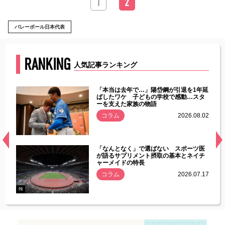
1
2
バレーボール日本代表
RANKING
人気記事ランキング
じた違
「本当は去年で…」陽岱鋼が引退を1年延
す」永
ばしたワケ 子どもの学校で感動…スタ
ーを支えた家族の物語
.08.01
コラム
2026.08.02
経異常
「なんとなく」で選ばない スポーツ医
づいた
が語るサプリメント摂取の基本とネイチ
ャーメイドの特長
コラム
2026.07.17
.07.21
PR