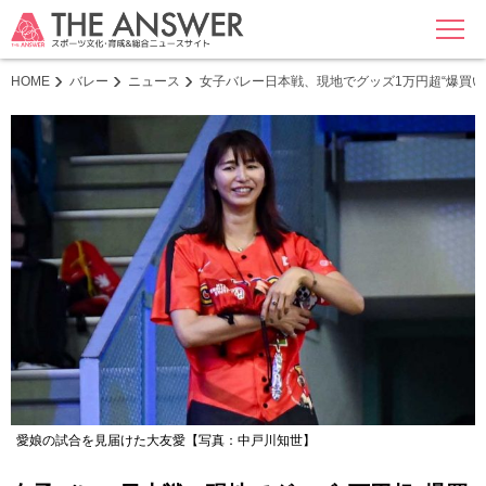
MENU
HOME
バレー
ニュース
女子バレー日本戦、現地でグッズ1万円超“爆買い
愛娘の試合を見届けた大友愛【写真：中戸川知世】