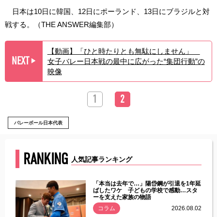
日本は10日に韓国、12日にポーランド、13日にブラジルと対
戦する。（THE ANSWER編集部）
【動画】「ひと時たりとも無駄にしません」
NEXT
女子バレー日本戦の最中に広がった“集団行動”の
▶︎
映像
1
2
バレーボール日本代表
RANKING
人気記事ランキング
じた違
「本当は去年で…」陽岱鋼が引退を1年延
す」永
ばしたワケ 子どもの学校で感動…スタ
ーを支えた家族の物語
.08.01
コラム
2026.08.02