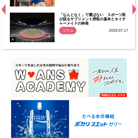
経異常
「なんとなく」で選ばない スポーツ医
づいた
が語るサプリメント摂取の基本とネイチ
ャーメイドの特長
コラム
2026.07.17
.07.21
PR