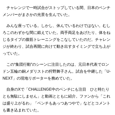
チャレンジで一時試合がストップしている間、日本のベンチ
メンバーがまさかの光景を生んでいた。
みんな座っている。しかし、休んでいるわけではない。むし
ろこのわずかな間に鍛えていた。両手両足をあげたり、体をね
じるタイプの腹筋トレーニングをこなしていたのだ。チャレン
ジが終わり、試合再開に向けて動き出すタイミングで立ち上が
っていた。
この“集団行動”のシーンに注目したのは、元日本代表でロン
ドン五輪の銅メダリストの狩野舞子さん。試合を中継した「U-
NEXT」の現地リポーターを務めていた。
自身のXで「CHALLENGE中のベンチにも注目 ひと時たり
とも無駄にしません」と動画とともに紹介。ファンから「これ
は盛り上がるわ」「ベンチもあっつあつやで」などとコメント
も書き込まれていた。