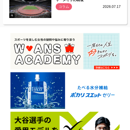
ャーメイドの特長
コラム
2026.07.17
.07.21
PR