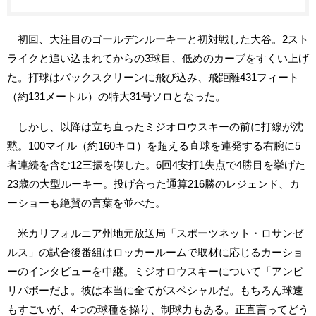
初回、大注目のゴールデンルーキーと初対戦した大谷。2スト
ライクと追い込まれてからの3球目、低めのカーブをすくい上げ
た。打球はバックスクリーンに飛び込み、飛距離431フィート
（約131メートル）の特大31号ソロとなった。
しかし、以降は立ち直ったミジオロウスキーの前に打線が沈
黙。100マイル（約160キロ）を超える直球を連発する右腕に5
者連続を含む12三振を喫した。6回4安打1失点で4勝目を挙げた
23歳の大型ルーキー。投げ合った通算216勝のレジェンド、カ
ーショーも絶賛の言葉を並べた。
米カリフォルニア州地元放送局「スポーツネット・ロサンゼ
ルス」の試合後番組はロッカールームで取材に応じるカーショ
ーのインタビューを中継。ミジオロウスキーについて「アンビ
リバボーだよ。彼は本当に全てがスペシャルだ。もちろん球速
もすごいが、4つの球種を操り、制球力もある。正直言ってどう