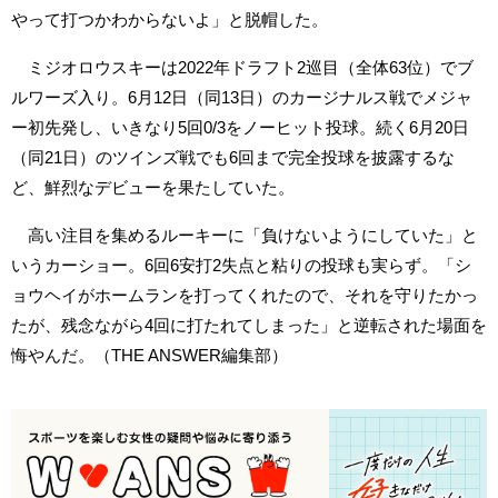
やって打つかわからないよ」と脱帽した。
ミジオロウスキーは2022年ドラフト2巡目（全体63位）でブ
ルワーズ入り。6月12日（同13日）のカージナルス戦でメジャ
ー初先発し、いきなり5回0/3をノーヒット投球。続く6月20日
（同21日）のツインズ戦でも6回まで完全投球を披露するな
ど、鮮烈なデビューを果たしていた。
高い注目を集めるルーキーに「負けないようにしていた」と
いうカーショー。6回6安打2失点と粘りの投球も実らず。「シ
ョウヘイがホームランを打ってくれたので、それを守りたかっ
たが、残念ながら4回に打たれてしまった」と逆転された場面を
悔やんだ。（THE ANSWER編集部）