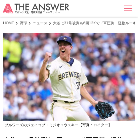
MENU
HOME
野球
ニュース
大谷に31号被弾も6回12Kでド軍圧倒 怪物ルー
ブルワーズのジェイコブ・ミジオロウスキー【写真：ロイター】