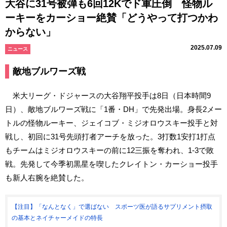
大谷に31号被弾も6回12Kでド軍圧倒 怪物ル
ーキーをカーショー絶賛「どうやって打つかわ
からない」
2025.07.09
ニュース
敵地ブルワーズ戦
米大リーグ・ドジャースの大谷翔平投手は8日（日本時間9
日）、敵地ブルワーズ戦に「1番・DH」で先発出場。身長2メー
トルの怪物ルーキー、ジェイコブ・ミジオロウスキー投手と対
戦し、初回に31号先頭打者アーチを放った。3打数1安打1打点
もチームはミジオロウスキーの前に12三振を奪われ、1-3で敗
戦。先発して今季初黒星を喫したクレイトン・カーショー投手
も新人右腕を絶賛した。
【注目】「なんとなく」で選ばない スポーツ医が語るサプリメント摂取
の基本とネイチャーメイドの特長