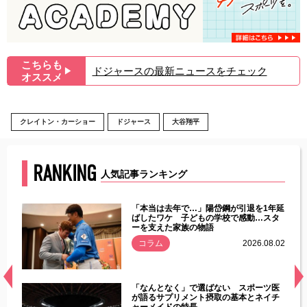
こちらも
ドジャースの最新ニュースをチェック
▶︎
オススメ
クレイトン・カーショー
ドジャース
大谷翔平
RANKING
人気記事ランキング
じた違
「本当は去年で…」陽岱鋼が引退を1年延
す」永
ばしたワケ 子どもの学校で感動…スタ
ーを支えた家族の物語
.08.01
コラム
2026.08.02
経異常
「なんとなく」で選ばない スポーツ医
づいた
が語るサプリメント摂取の基本とネイチ