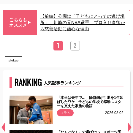
【前編】公園は「子どもにとっての逃げ場
こちらも
所」 川崎の元NBA選手、プロ入り直後か
▶︎
オススメ
ら慈善活動に熱心な理由
1
2
pickup
RANKING
人気記事ランキング
じた違
「本当は去年で…」陽岱鋼が引退を1年延
す」永
ばしたワケ 子どもの学校で感動…スタ
ーを支えた家族の物語
.08.01
コラム
2026.08.02
経異常
「なんとなく」で選ばない スポーツ医