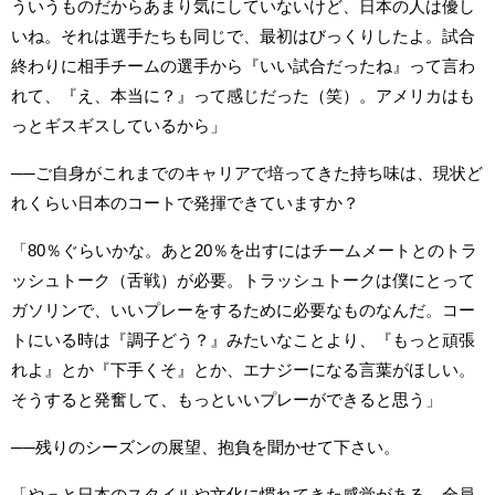
ういうものだからあまり気にしていないけど、日本の人は優し
いね。それは選手たちも同じで、最初はびっくりしたよ。試合
終わりに相手チームの選手から『いい試合だったね』って言わ
れて、『え、本当に？』って感じだった（笑）。アメリカはも
っとギスギスしているから」
──ご自身がこれまでのキャリアで培ってきた持ち味は、現状ど
れくらい日本のコートで発揮できていますか？
「80％ぐらいかな。あと20％を出すにはチームメートとのトラ
ッシュトーク（舌戦）が必要。トラッシュトークは僕にとって
ガソリンで、いいプレーをするために必要なものなんだ。コー
トにいる時は『調子どう？』みたいなことより、『もっと頑張
れよ』とか『下手くそ』とか、エナジーになる言葉がほしい。
そうすると発奮して、もっといいプレーができると思う」
──残りのシーズンの展望、抱負を聞かせて下さい。
「やっと日本のスタイルや文化に慣れてきた感覚がある。全員