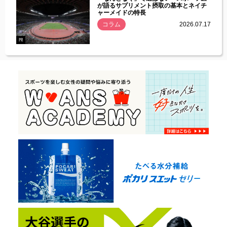
づいた
が語るサプリメント摂取の基本とネイチ
ャーメイドの特長
コラム
2026.07.17
.07.21
PR