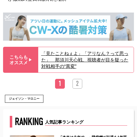
「見たことねぇよ」「アリなん？って思っ
こちらも
た」 那須川天心戦、視聴者が目を疑った
▶︎
オススメ
対戦相手の“異変”
1
2
ジェイソン・マロニー
RANKING
人気記事ランキング