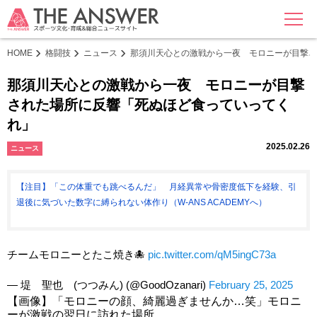
MENU
HOME
格闘技
ニュース
那須川天心との激戦から一夜 モロニーが目撃さ
那須川天心との激戦から一夜 モロニーが目撃
された場所に反響「死ぬほど食っていってく
れ」
2025.02.26
ニュース
【注目】「この体重でも跳べるんだ」 月経異常や骨密度低下を経験、引
退後に気づいた数字に縛られない体作り（W-ANS ACADEMYへ）
チームモロニーとたこ焼き🐙
pic.twitter.com/qM5ingC73a
— 堤 聖也 (つつみん) (@GoodOzanari)
February 25, 2025
【画像】「モロニーの顔、綺麗過ぎませんか…笑」モロニ
ーが激戦の翌日に訪れた場所