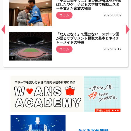
じた違
「本当は去年で…」陽岱鋼が引退を1年延
す」永
ばしたワケ 子どもの学校で感動…スタ
ーを支えた家族の物語
.08.01
コラム
2026.08.02
経異常
「なんとなく」で選ばない スポーツ医
づいた
が語るサプリメント摂取の基本とネイチ
ャーメイドの特長
コラム
2026.07.17
.07.21
PR