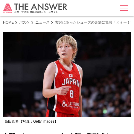
MENU
HOME
バスケ
ニュース
玄関にあったシューズの金額に驚嘆「えぇー！マ
高田真希【写真：Getty Images】