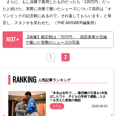
さらに、もし決勝で着用したものだったら「120万円」だっ
たと続けた。実際に決勝で履いたシューズについて高田は「オ
リンピックの記念館にあるので、それ返してもらいます」と発
言し、スタジオを笑わせた。（THE ANSWER編集部）
【画像】鑑定額は「70万円」 高田真希が五輪
NEXT
▶︎
で履いた実際のシューズの写真
1
2
RANKING
人気記事ランキング
じた違
「本当は去年で…」陽岱鋼が引退を1年延
す」永
ばしたワケ 子どもの学校で感動…スタ
ーを支えた家族の物語
.08.01
コラム
2026.08.02