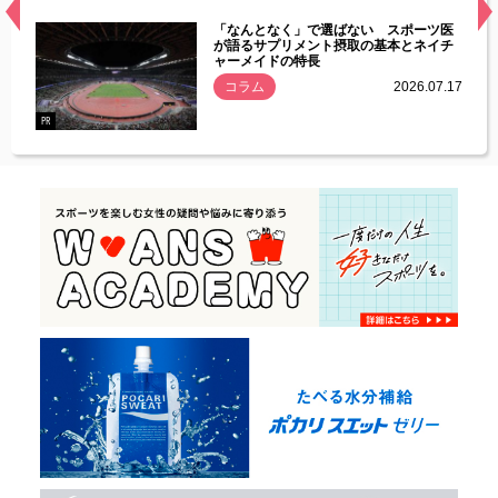
経異常
「なんとなく」で選ばない スポーツ医
づいた
が語るサプリメント摂取の基本とネイチ
ャーメイドの特長
コラム
2026.07.17
.07.21
PR