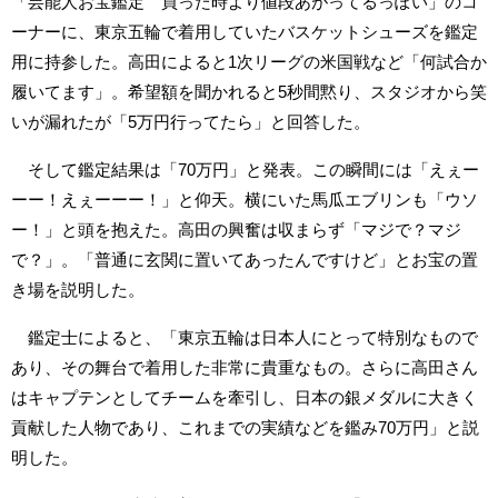
「芸能人お宝鑑定 買った時より値段あがってるっぽい」のコ
ーナーに、東京五輪で着用していたバスケットシューズを鑑定
用に持参した。高田によると1次リーグの米国戦など「何試合か
履いてます」。希望額を聞かれると5秒間黙り、スタジオから笑
いが漏れたが「5万円行ってたら」と回答した。
そして鑑定結果は「70万円」と発表。この瞬間には「えぇー
ーー！えぇーーー！」と仰天。横にいた馬瓜エブリンも「ウソ
ー！」と頭を抱えた。高田の興奮は収まらず「マジで？マジ
で？」。「普通に玄関に置いてあったんですけど」とお宝の置
き場を説明した。
鑑定士によると、「東京五輪は日本人にとって特別なもので
あり、その舞台で着用した非常に貴重なもの。さらに高田さん
はキャプテンとしてチームを牽引し、日本の銀メダルに大きく
貢献した人物であり、これまでの実績などを鑑み70万円」と説
明した。