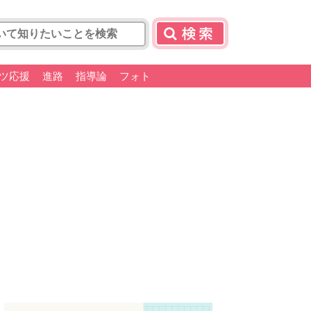
ツ応援
進路
指導論
フォト