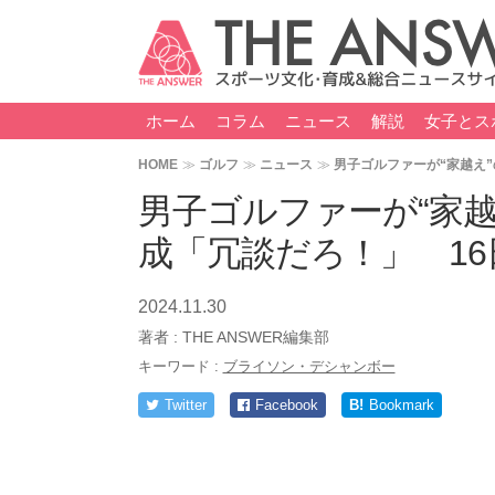
ホーム
コラム
ニュース
解説
女子とス
HOME
ゴルフ
ニュース
男子ゴルファーが“家越え”
男子ゴルファーが“家
成「冗談だろ！」 16
2024.11.30
著者 :
THE ANSWER編集部
キーワード :
ブライソン・デシャンボー
Twitter
Facebook
B!
Bookmark