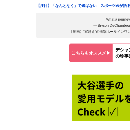
【注目】「なんとなく」で選ばない スポーツ医が語
What a journe
— Bryson DeChambea
【動画】“家越え”の衝撃ホールインワ
デシャ
こちらもオススメ▶︎
の珍事