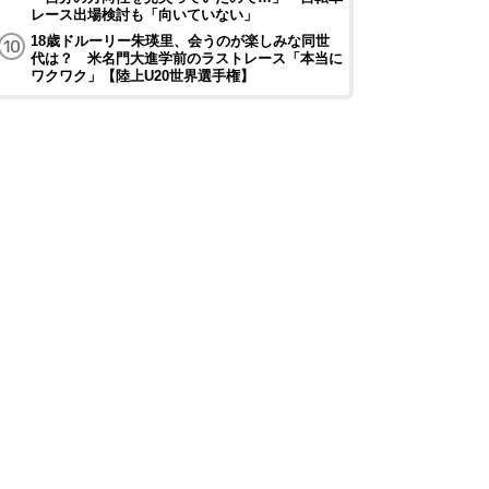
レース出場検討も「向いていない」
18歳ドルーリー朱瑛里、会うのが楽しみな同世
代は？ 米名門大進学前のラストレース「本当に
ワクワク」【陸上U20世界選手権】