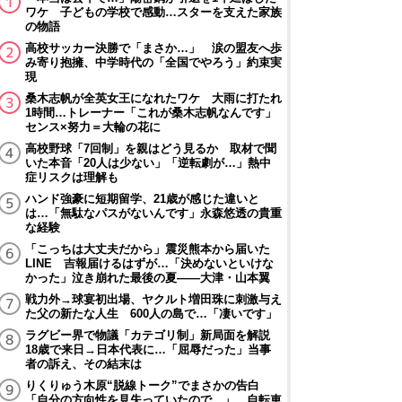
ワケ 子どもの学校で感動…スターを支えた家族
の物語
高校サッカー決勝で「まさか…」 涙の盟友へ歩
み寄り抱擁、中学時代の「全国でやろう」約束実
現
桑木志帆が全英女王になれたワケ 大雨に打たれ
1時間…トレーナー「これが桑木志帆なんです」
センス×努力＝大輪の花に
高校野球「7回制」を親はどう見るか 取材で聞
いた本音「20人は少ない」「逆転劇が…」熱中
症リスクは理解も
ハンド強豪に短期留学、21歳が感じた違いと
は…「無駄なパスがないんです」永森悠透の貴重
な経験
「こっちは大丈夫だから」震災熊本から届いた
LINE 吉報届けるはずが…「決めないといけな
かった」泣き崩れた最後の夏――大津・山本翼
戦力外→球宴初出場、ヤクルト増田珠に刺激与え
た父の新たな人生 600人の島で…「凄いです」
ラグビー界で物議「カテゴリ制」新局面を解説
18歳で来日→日本代表に…「屈辱だった」当事
者の訴え、その結末は
りくりゅう木原“脱線トーク”でまさかの告白
「自分の方向性を見失っていたので…」 自転車