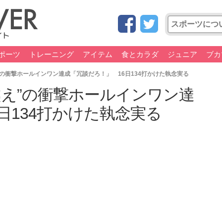
ポーツ
トレーニング
アイテム
食とカラダ
ジュニア
ブカ
の衝撃ホールインワン達成「冗談だろ！」 16日134打かけた執念実る
越え”の衝撃ホールインワン達
日134打かけた執念実る