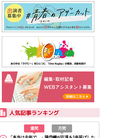
週間
月間
「本当は去年で…」陽岱鋼が引退を1年延ばした