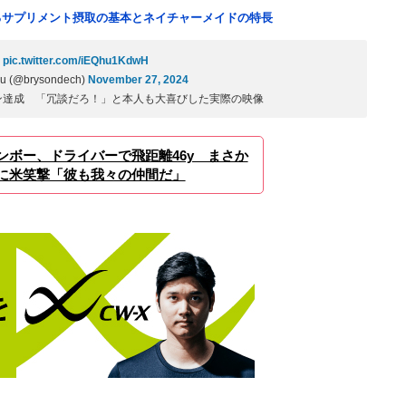
るサプリメント摂取の基本とネイチャーメイドの特長
y
pic.twitter.com/iEQhu1KdwH
u (@brysondech)
November 27, 2024
ン達成 「冗談だろ！」と本人も大喜びした実際の映像
ンボー、ドライバーで飛距離46y まさか
に米笑撃「彼も我々の仲間だ」