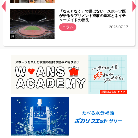
経異常
「なんとなく」で選ばない スポーツ医
づいた
が語るサプリメント摂取の基本とネイチ
ャーメイドの特長
コラム
2026.07.17
.07.21
PR