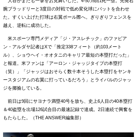
大谷がまたも一撃をお見舞いした。4-5の5回1死一塁。先発右
腕ブラッドリーと3度目の対戦で低め変化球にバットを合わせ
た。すくい上げた打球は右翼ポール際へ。ぎりぎりフェンスを
越え、逆転に成功した。
米スポーツ専門メディア「ジ・アスレチック」のファビア
ン・アルダヤ記者はXで「推定338フィート（約103メート
ル）、ショウヘイ・オオタニのキャリア最短の本塁打だった」
と報道。米ファンは「アーロン・ジャッジタイプの本塁打
（笑）」「ジャッジはおそらく数十本そうした本塁打をヤンキ
ースタジアムの右翼に打っているだろう」とライバルのジャッ
ジを揶揄している。
前日は9回にサヨナラ満塁40号を放ち、史上6人目の40本塁打
＆40盗塁を出場126試合目の最速記録で達成。2日連続で興奮を
もたらした。（THE ANSWER編集部）