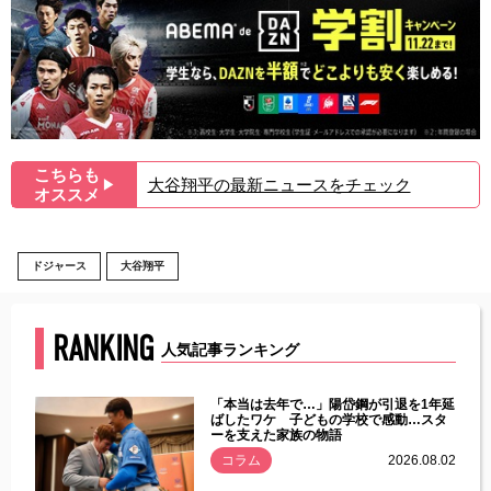
こちらも
大谷翔平の最新ニュースをチェック
▶︎
オススメ
ドジャース
大谷翔平
RANKING
人気記事ランキング
じた違
「本当は去年で…」陽岱鋼が引退を1年延
す」永
ばしたワケ 子どもの学校で感動…スタ
ーを支えた家族の物語
.08.01
コラム
2026.08.02