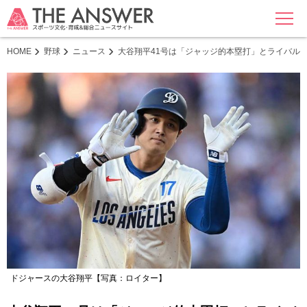
MENU
HOME
野球
ニュース
大谷翔平41号は「ジャッジ的本塁打」とライバル
ドジャースの大谷翔平【写真：ロイター】