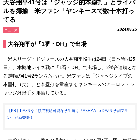
大谷翔平41号は「ジャッジ的本塁打」とライバ
ルを揶揄 米ファン「ヤンキースで数十本打っ
てる」
2024.08.25
ニュース
大谷翔平が「1番・DH」で出場
米大リーグ・ドジャースの大谷翔平投手は24日（日本時間25
日）、本拠地レイズ戦に「1番・DH」で出場し、2試合連続とな
る逆転の41号2ランを放った。米ファンは「ジャッジタイプの
本塁打（笑）」と本塁打を量産するヤンキースのアーロン・ジ
ャッジ外野手を揶揄している。
【PR】DAZNを半額で視聴可能な学生向け「ABEMA de DAZN 学割プラ
ン」が新登場！