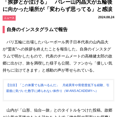
「挨拶とか泣ける」 バレー山内晶大が五輪後
に向かった場所が「変わらず思ってる」と感涙
2024.08.24
ニュース
自身のインスタグラムで報告
パリ五輪に出場したバレーボール男子日本代表の山内晶大
が“盟友”への挨拶を終えたことを報告した。自身のインスタグ
ラムで明かしたもので、代表のチームメートの高橋健太郎の故
郷に出かけ、旅を満喫した様子も公開。ファンから「優しい気
持ちに泣けてきます」と感動の声が寄せられている。
【注目】「この体重でも跳べるんだ」 月経異常や骨密度低下を経験、引
退後に気づいた数字に縛られない体作り（W-ANS ACADEMYへ）
山内が「山形、仙台―旅」とのタイトルをつけた投稿。故郷