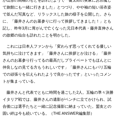
が山形の高橋のもとを訪れたようで「健太郎の実家にお邪魔し
て旅館にも一緒に行きました」とつづり、やや袖の短い浴衣姿
で並んだ写真など、リラックスした旅の様子を公開した。さら
に、「藤井さんのお墓参りに行って挨拶してきました！」とも
記し、昨年3月に胃がんで亡くなった元日本代表・藤井直伸さん
の故郷の仙台も訪れたことを明かした。
これには日本人ファンから「変わらず思ってくれてる優しい
気持ちに泣けてきます」「藤井さんに挨拶とか泣ける」「藤井
さんのお墓参り行ってるの最高だしプライベートでもほんとに
仲良しなの見てる方もうれしいです」「藤井さんにもパリ五輪
での頑張りを伝えられたようで良かったです」といったコメン
トが集まっている。
藤井さんと代表でともに時間を過ごした2人。五輪の準々決勝
イタリア戦では、藤井さんの遺影がベンチに立てかけられ、試
合後には選手たちと一緒に記念撮影に納まっていた。盟友との
固い絆は今も続いている。（THE ANSWER編集部）