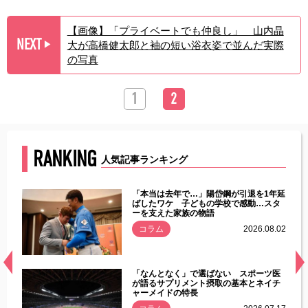
【画像】「プライベートでも仲良し」 山内晶
NEXT
大が高橋健太郎と袖の短い浴衣姿で並んだ実際
▶︎
の写真
1
2
RANKING
人気記事ランキング
じた違
「本当は去年で…」陽岱鋼が引退を1年延
す」永
ばしたワケ 子どもの学校で感動…スタ
ーを支えた家族の物語
.08.01
コラム
2026.08.02
経異常
「なんとなく」で選ばない スポーツ医
づいた
が語るサプリメント摂取の基本とネイチ
ャーメイドの特長