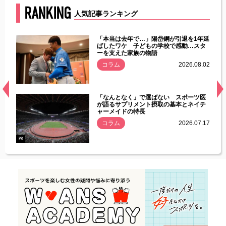
RANKING
人気記事ランキング
じた違
「本当は去年で…」陽岱鋼が引退を1年延
す」永
ばしたワケ 子どもの学校で感動…スタ
ーを支えた家族の物語
.08.01
コラム
2026.08.02
経異常
「なんとなく」で選ばない スポーツ医
づいた
が語るサプリメント摂取の基本とネイチ
ャーメイドの特長
コラム
2026.07.17
.07.21
PR