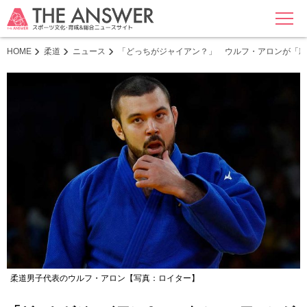
MENU
HOME
柔道
ニュース
「どっちがジャイアン？」 ウルフ・アロンが「親
柔道男子代表のウルフ・アロン【写真：ロイター】