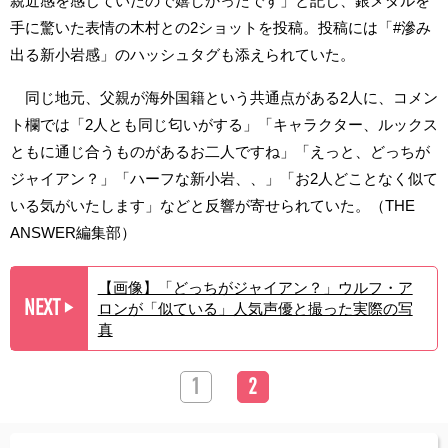
親近感を感じていたので嬉しかったです」と記し、銀メダルを
手に驚いた表情の木村との2ショットを投稿。投稿には「#滲み
出る新小岩感」のハッシュタグも添えられていた。
同じ地元、父親が海外国籍という共通点がある2人に、コメン
ト欄では「2人とも同じ匂いがする」「キャラクター、ルックス
ともに通じ合うものがあるお二人ですね」「えっと、どっちが
ジャイアン？」「ハーフな新小岩、、」「お2人どことなく似て
いる気がいたします」などと反響が寄せられていた。（THE
ANSWER編集部）
【画像】「どっちがジャイアン？」ウルフ・ア
NEXT
ロンが「似ている」人気声優と撮った実際の写
▶︎
真
1
2