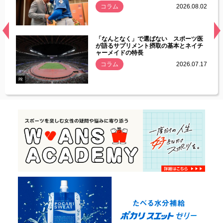
.08.01
コラム
2026.08.02
経異常
「なんとなく」で選ばない スポーツ医
づいた
が語るサプリメント摂取の基本とネイチ
ャーメイドの特長
コラム
2026.07.17
.07.21
PR