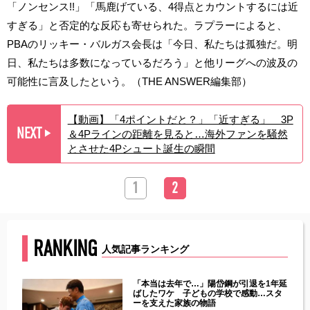
「ノンセンス!!」「馬鹿げている、4得点とカウントするには近
すぎる」と否定的な反応も寄せられた。ラプラーによると、
PBAのリッキー・バルガス会長は「今日、私たちは孤独だ。明
日、私たちは多数になっているだろう」と他リーグへの波及の
可能性に言及したという。（THE ANSWER編集部）
【動画】「4ポイントだと？」「近すぎる」 3P
NEXT
＆4Pラインの距離を見ると…海外ファンを騒然
▶︎
とさせた4Pシュート誕生の瞬間
1
2
RANKING
人気記事ランキング
じた違
「本当は去年で…」陽岱鋼が引退を1年延
す」永
ばしたワケ 子どもの学校で感動…スタ
ーを支えた家族の物語