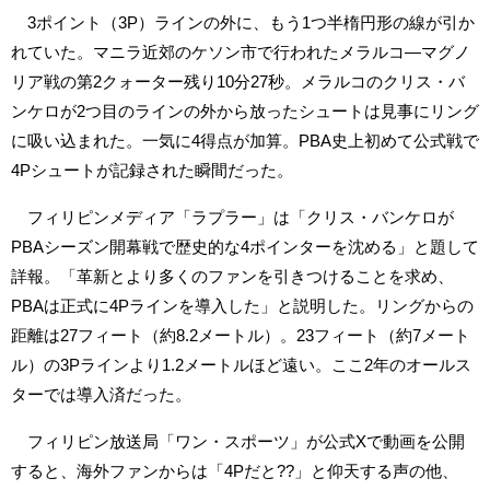
3ポイント（3P）ラインの外に、もう1つ半楕円形の線が引か
れていた。マニラ近郊のケソン市で行われたメラルコ―マグノ
リア戦の第2クォーター残り10分27秒。メラルコのクリス・バ
ンケロが2つ目のラインの外から放ったシュートは見事にリング
に吸い込まれた。一気に4得点が加算。PBA史上初めて公式戦で
4Pシュートが記録された瞬間だった。
フィリピンメディア「ラプラー」は「クリス・バンケロが
PBAシーズン開幕戦で歴史的な4ポインターを沈める」と題して
詳報。「革新とより多くのファンを引きつけることを求め、
PBAは正式に4Pラインを導入した」と説明した。リングからの
距離は27フィート（約8.2メートル）。23フィート（約7メート
ル）の3Pラインより1.2メートルほど遠い。ここ2年のオールス
ターでは導入済だった。
フィリピン放送局「ワン・スポーツ」が公式Xで動画を公開
すると、海外ファンからは「4Pだと??」と仰天する声の他、