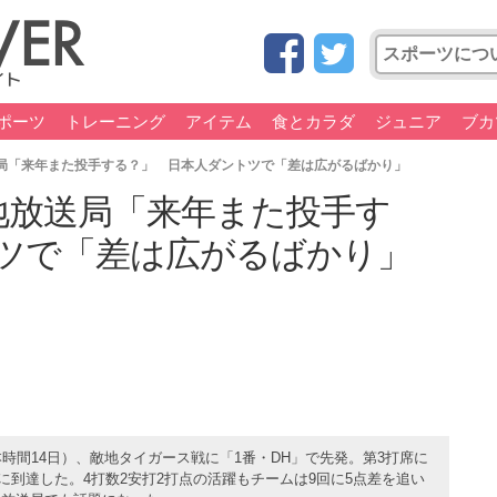
ポーツ
トレーニング
アイテム
食とカラダ
ジュニア
ブカ
送局「来年また投手する？」 日本人ダントツで「差は広がるばかり」
地放送局「来年また投手す
ツで「差は広がるばかり」
時間14日）、敵地タイガース戦に「1番・DH」で先発。第3打席に
に到達した。4打数2安打2打点の活躍もチームは9回に5点差を追い