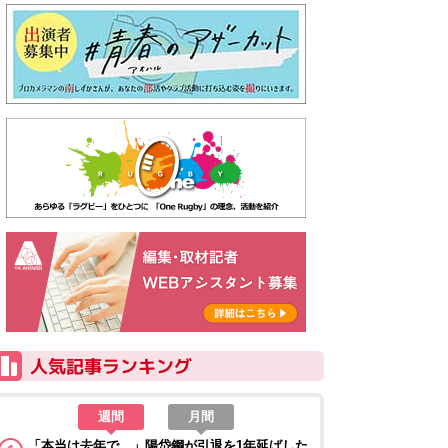
週間
月間
「本当は去年で…」陽岱鋼が引退を1年延ばした