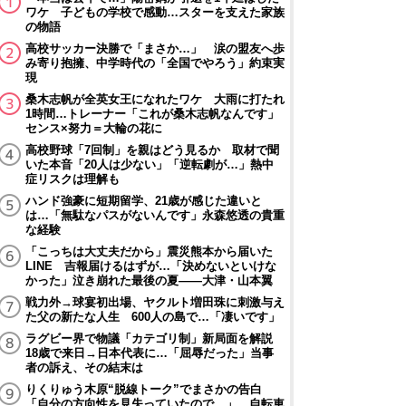
ワケ 子どもの学校で感動…スターを支えた家族
の物語
高校サッカー決勝で「まさか…」 涙の盟友へ歩
み寄り抱擁、中学時代の「全国でやろう」約束実
現
桑木志帆が全英女王になれたワケ 大雨に打たれ
1時間…トレーナー「これが桑木志帆なんです」
センス×努力＝大輪の花に
高校野球「7回制」を親はどう見るか 取材で聞
いた本音「20人は少ない」「逆転劇が…」熱中
症リスクは理解も
ハンド強豪に短期留学、21歳が感じた違いと
は…「無駄なパスがないんです」永森悠透の貴重
な経験
「こっちは大丈夫だから」震災熊本から届いた
LINE 吉報届けるはずが…「決めないといけな
かった」泣き崩れた最後の夏――大津・山本翼
戦力外→球宴初出場、ヤクルト増田珠に刺激与え
た父の新たな人生 600人の島で…「凄いです」
ラグビー界で物議「カテゴリ制」新局面を解説
18歳で来日→日本代表に…「屈辱だった」当事
者の訴え、その結末は
りくりゅう木原“脱線トーク”でまさかの告白
「自分の方向性を見失っていたので…」 自転車