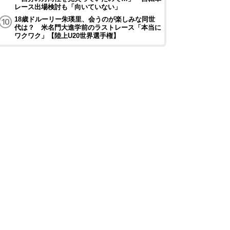
レース出場検討も「向いていない」
18歳ドルーリー朱瑛里、会うのが楽しみな同世
代は？ 米名門大進学前のラストレース「本当に
ワクワク」【陸上U20世界選手権】