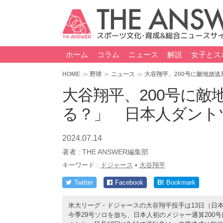
ホーム
コラム
ニュース
解説
女子とス
HOME
野球
ニュース
大谷翔平、200号に敵地放
大谷翔平、200号に敵
る？」 日本人ダント
2024.07.14
著者 :
THE ANSWER編集部
キーワード :
ドジャース
•
大谷翔平
Twitter
Facebook
B!
Bookmark
米大リーグ・ドジャースの大谷翔平投手は13日（日本
今季29号ソロを放ち、日本人初のメジャー通算200号