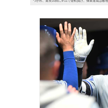
つかれ、延長10回に9-11で逆転負け。偉業達成は