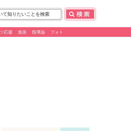
ツ応援
進路
指導論
フォト