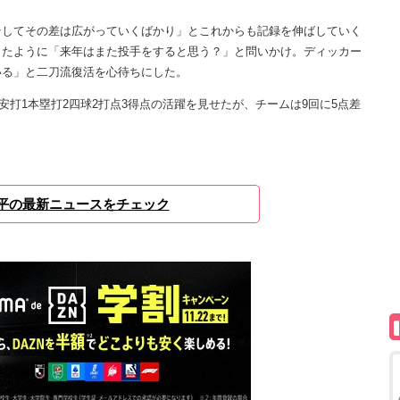
してその差は広がっていくばかり」とこれからも記録を伸ばしていく
したように「来年はまた投手をすると思う？」と問いかけ。ディッカー
いる」と二刀流復活を心待ちにした。
安打1本塁打2四球2打点3得点の活躍を見せたが、チームは9回に5点差
平の最新ニュースをチェック