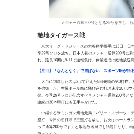
メジャー通算200号となる29号を放ち、祝福
敵地タイガース戦
米大リーグ・ドジャースの大谷翔平投手は13日（日本
季29号ソロを放ち、日本人初のメジャー通算200号に
れ、延長10回に9-11で逆転負け。偉業達成は敵地放送
【注目】「なんとなく」で選ばない スポーツ医が語
大台に到達したのは2-2で迎えた5回先頭の第3打席
を強振した。右翼ポール際に飛び込む打球速度107.8マイ
発。今季29号ソロが記念すべきメジャー通算200号とな
連続の30本塁打にも王手をかけた。
中継する米ミシガン州地元局「バリー・スポーツ・デ
塁打、今日の初打席で三塁打を放ち、お次はホームラ
って通算200号です」と敵地放送局でも話題になり、画面
並べられた。