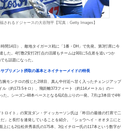
されるドジャースの大谷翔平【写真：Getty Images】
時間14日）、敵地タイガース戦に「1番・DH」で先発。第3打席に今
到達した。4打数2安打2打点の活躍もチームは9回に5点差を追いつか
局でも話題になった。
るサプリメント摂取の基本とネイチャーメイドの特長
。右腕モンテロの投じた2球目、真ん中付近へ甘く入ったチェンジアップ
ル（約173.5キロ）、飛距離373フィート（約114メートル）の一
った。シーズン48本ペースとなる6試合ぶりの一発。7月は3本目で4年
トロイト」の実況ダン・ディッカーソン氏は「昨日の最後の打席で二
ンだ」と長打を連発していることを紹介。「ショウヘイ・オオタニにと
上にも2位松井秀喜氏の175本、3位イチロー氏の117本という数字が