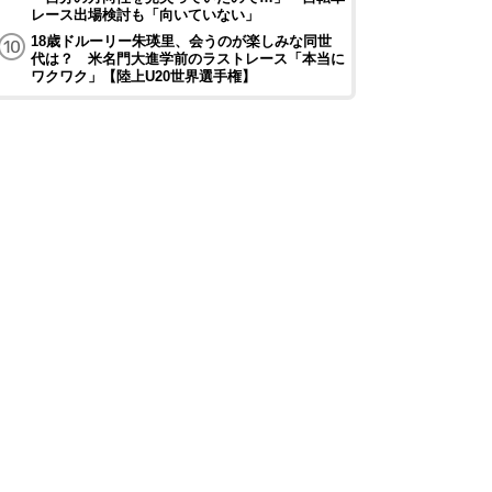
レース出場検討も「向いていない」
18歳ドルーリー朱瑛里、会うのが楽しみな同世
代は？ 米名門大進学前のラストレース「本当に
ワクワク」【陸上U20世界選手権】