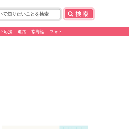
ツ応援
進路
指導論
フォト