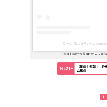
Olivier Rioux(@olivier.
【画像】8歳で身長185cm→17歳
【動画】衝撃！ 身長
た動画
1