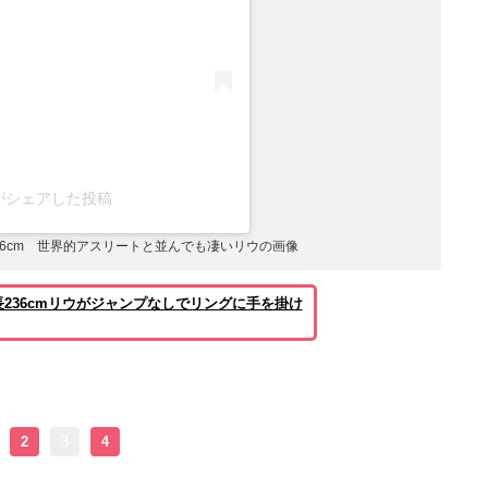
rioux)がシェアした投稿
236cm 世界的アスリートと並んでも凄いリウの画像
236cmリウがジャンプなしでリングに手を掛け
2
3
4