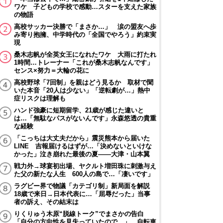
ワケ 子どもの学校で感動…スターを支えた家族
の物語
高校サッカー決勝で「まさか…」 涙の盟友へ歩
み寄り抱擁、中学時代の「全国でやろう」約束実
現
桑木志帆が全英女王になれたワケ 大雨に打たれ
1時間…トレーナー「これが桑木志帆なんです」
センス×努力＝大輪の花に
高校野球「7回制」を親はどう見るか 取材で聞
いた本音「20人は少ない」「逆転劇が…」熱中
症リスクは理解も
ハンド強豪に短期留学、21歳が感じた違いと
は…「無駄なパスがないんです」永森悠透の貴重
な経験
「こっちは大丈夫だから」震災熊本から届いた
LINE 吉報届けるはずが…「決めないといけな
かった」泣き崩れた最後の夏――大津・山本翼
戦力外→球宴初出場、ヤクルト増田珠に刺激与え
た父の新たな人生 600人の島で…「凄いです」
ラグビー界で物議「カテゴリ制」新局面を解説
18歳で来日→日本代表に…「屈辱だった」当事
者の訴え、その結末は
りくりゅう木原“脱線トーク”でまさかの告白
「自分の方向性を見失っていたので…」 自転車