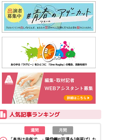
週間
月間
「本当は去年で…」陽岱鋼が引退を1年延ばした