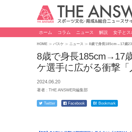
ホーム
コラム
ニュース
解説
女子とス
HOME
バスケ
ニュース
8歳で身長185cm→17
8歳で身長185cm→1
ケ選手に広がる衝撃「
2024.06.20
著者 :
THE ANSWER編集部
Twitter
Facebook
B!
Bookmark