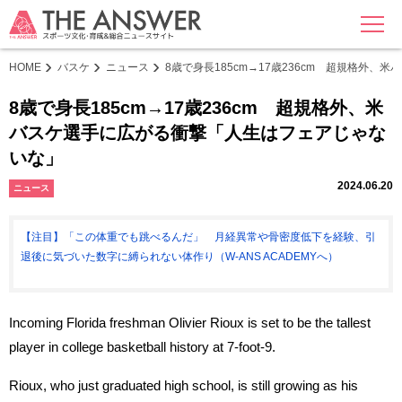
MENU
HOME
バスケ
ニュース
8歳で身長185cm→17歳236cm 超規格外
8歳で身長185cm→17歳236cm 超規格外、米
バスケ選手に広がる衝撃「人生はフェアじゃな
いな」
2024.06.20
ニュース
【注目】「この体重でも跳べるんだ」 月経異常や骨密度低下を経験、引
退後に気づいた数字に縛られない体作り（W-ANS ACADEMYへ）
Incoming Florida freshman Olivier Rioux is set to be the tallest
player in college basketball history at 7-foot-9.
Rioux, who just graduated high school, is still growing as his