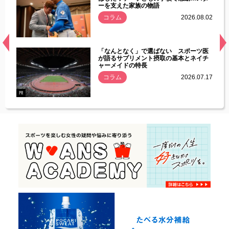
ーを支えた家族の物語
.08.01
コラム
2026.08.02
経異常
「なんとなく」で選ばない スポーツ医
づいた
が語るサプリメント摂取の基本とネイチ
ャーメイドの特長
コラム
2026.07.17
.07.21
PR