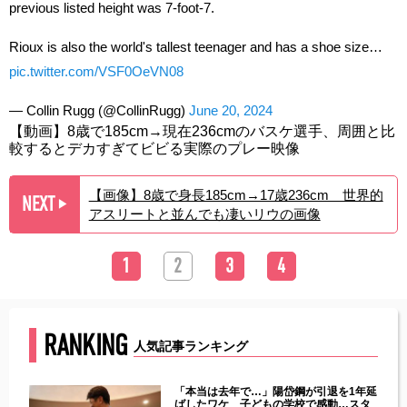
previous listed height was 7-foot-7.
Rioux is also the world's tallest teenager and has a shoe size…
pic.twitter.com/VSF0OeVN08
— Collin Rugg (@CollinRugg)
June 20, 2024
【動画】8歳で185cm→現在236cmのバスケ選手、周囲と比
較するとデカすぎてビビる実際のプレー映像
【画像】8歳で身長185cm→17歳236cm 世界的
NEXT
▶︎
アスリートと並んでも凄いリウの画像
1
2
3
4
RANKING
人気記事ランキング
じた違
「本当は去年で…」陽岱鋼が引退を1年延
す」永
ばしたワケ 子どもの学校で感動…スタ