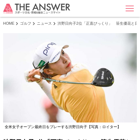
MENU
HOME
ゴルフ
ニュース
渋野日向子2位「正直びっくり」 笹生優花と日
全米女子オープン最終日をプレーする渋野日向子【写真：ロイター】