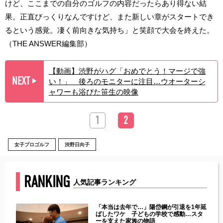
けど、ここまでの自分のゴルフの内容だったらあり得ない結
果。正直びっくりなんですけど、また新しい章がスタートでき
るという感覚。凄く前向きな気持ち」と笑顔で大会を終えた。
（THE ANSWER編集部）
【動画】渋野がハグ「おめでとう！マージで強
NEXT
い！」 後ろのモニターに注目…ウオーターシ
▶︎
ャワーも浴びた笹生の映像
1
2
女子プロゴルフ
渋野日向子
RANKING
人気記事ランキング
じた違
「本当は去年で…」陽岱鋼が引退を1年延
す」永
ばしたワケ 子どもの学校で感動…スタ
ーを支えた家族の物語