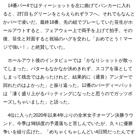
14番パー4ではティーショットを左に曲げてバンカーに入れ
ると、2打目もグリーンをとらえられずラフへ。それでもなんと
かパーで凌いだ。最終18番、先の組でプレーしていた笹生がホ
ールアウトすると、フェアウェー上で両手を上げて拍手。その
後、笹生と対面すると祝福のハグを交わし「おめでとう！マー
ジで強い！」と絶賛していた。
ホールアウト後のインタビューでは「かなりショットが散っ
てしまった。パターもなかなか決めきれず、スコアを落として
しまって残念ではあったけれど、結果的に（通算）アンダーで
回れたのはよかった」と振り返った。12番のバーディーパット
は「凄く盛り上がるパッティングになったと思うのでガッツポ
ーズしちゃいました」と語った。
4位に入った2020年以来4年ぶりの全米女子オープン決勝ラウ
ンド。今季は9戦6度の予選落ちと苦しんでいたが、久々に優勝
争いを繰り広げた。「めちゃくちゃしんどい4日間だったんです