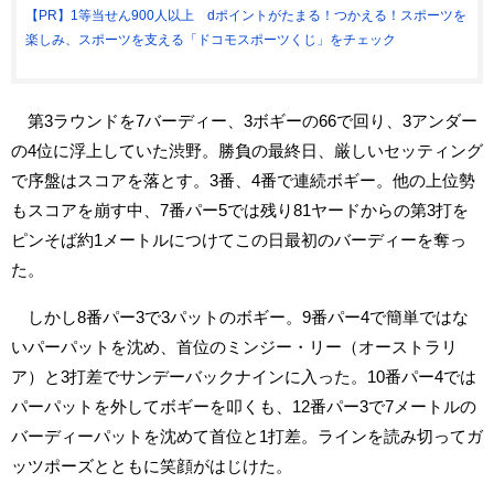
【PR】1等当せん900人以上 dポイントがたまる！つかえる！スポーツを
楽しみ、スポーツを支える「ドコモスポーツくじ」をチェック
第3ラウンドを7バーディー、3ボギーの66で回り、3アンダー
の4位に浮上していた渋野。勝負の最終日、厳しいセッティング
で序盤はスコアを落とす。3番、4番で連続ボギー。他の上位勢
もスコアを崩す中、7番パー5では残り81ヤードからの第3打を
ピンそば約1メートルにつけてこの日最初のバーディーを奪っ
た。
しかし8番パー3で3パットのボギー。9番パー4で簡単ではな
いパーパットを沈め、首位のミンジー・リー（オーストラリ
ア）と3打差でサンデーバックナインに入った。10番パー4では
パーパットを外してボギーを叩くも、12番パー3で7メートルの
バーディーパットを沈めて首位と1打差。ラインを読み切ってガ
ッツポーズとともに笑顔がはじけた。