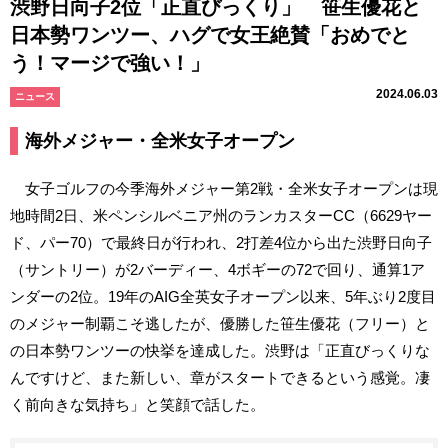
渋野日向子2位「正直びっくり」 笹生優花と
日本勢ワンツー、ハグで女王絶賛「おめでと
う！マージで強い！」
2024.06.03
ニュース
海外メジャー・全米女子オープン
女子ゴルフの今季海外メジャー第2戦・全米女子オープンは現
地時間2日、米ペンシルベニア州のランカスターCC（6629ヤー
ド、パー70）で最終日が行われ、2打差4位から出た渋野日向子
（サントリー）が2バーディー、4ボギーの72で回り、通算1ア
ンダーの2位。19年のAIG全英女子オープン以来、5年ぶり2度目
のメジャー制覇こそ逃したが、優勝した笹生優花（フリー）と
の日本勢ワンツーの快挙を達成した。渋野は「正直びっくりな
んですけど、また新しい、章がスタートできるという感覚。凄
く前向きな気持ち」と笑顔で話した。