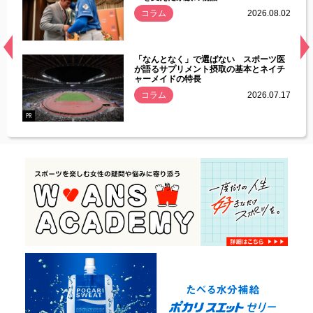
.08.01
コラム
2026.08.02
経異常
「なんとなく」で選ばない スポーツ医
づいた
が語るサプリメント摂取の基本とネイチ
ャーメイドの特長
コラム
2026.07.17
.07.21
PR