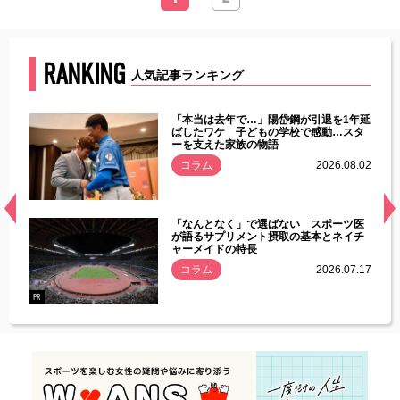
RANKING
人気記事ランキング
じた違
「本当は去年で…」陽岱鋼が引退を1年延
す」永
ばしたワケ 子どもの学校で感動…スタ
ーを支えた家族の物語
.08.01
コラム
2026.08.02
経異常
「なんとなく」で選ばない スポーツ医
づいた
が語るサプリメント摂取の基本とネイチ
ャーメイドの特長
コラム
2026.07.17
.07.21
PR