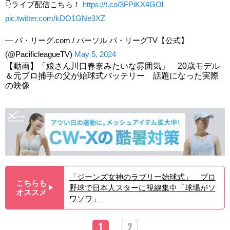
👇ライブ配信こちら！
https://t.co/3FPiKX4GOl
pic.twitter.com/kDO1GNe3XZ
— パ・リーグ.com / パーソル パ・リーグTV【公式】
(@PacificleagueTV)
May 5, 2024
【動画】「娘さん川口春奈みたいな雰囲気」 20歳モデル
＆元プロ捕手の父が始球式バッテリー 話題になった実際
の映像
「ジーンズ女神のラブリー始球式」 プロ
こちらも
野球で日本人スターに視線集中「球場がソ
▶︎
オススメ
ワソワ」
1
2