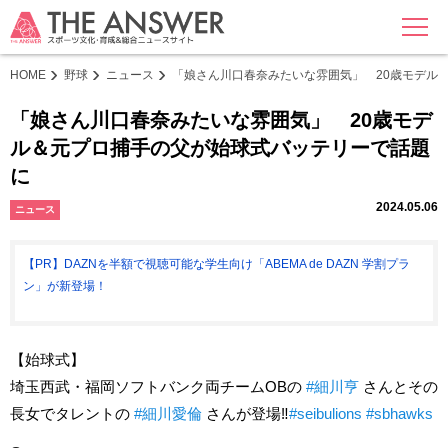
MENU
HOME
野球
ニュース
「娘さん川口春奈みたいな雰囲気」 20歳モデル
「娘さん川口春奈みたいな雰囲気」 20歳モデ
ル＆元プロ捕手の父が始球式バッテリーで話題
に
2024.05.06
ニュース
【PR】DAZNを半額で視聴可能な学生向け「ABEMA de DAZN 学割プラ
ン」が新登場！
【始球式】
埼玉西武・福岡ソフトバンク両チームOBの
#細川亨
さんとその
長女でタレントの
#細川愛倫
さんが登場‼️
#seibulions
#sbhawks