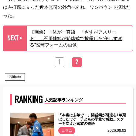
は左打席に立った近本光司の外角へ外れ、ワンバウンド投球だ
った。
【画像】「体が一直線」「さすがアスリー
NEXT
ト」 石川佳純が始球式で披露した“美しすぎ
▶︎
る”投球フォームの画像
1
2
石川佳純
RANKING
人気記事ランキング
じた違
「本当は去年で…」陽岱鋼が引退を1年延
す」永
ばしたワケ 子どもの学校で感動…スタ
ーを支えた家族の物語
.08.01
コラム
2026.08.02