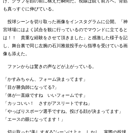
げ、グラブを顔の前に構えた瞬間だ。視線は鋭く前方へ。背筋
も真っすぐに伸びている。
投球シーンを切り取った画像をインスタグラムに公開。「神
宮球場にはよく試合を観に行っているのでマウンドに立てると
は！！ 貴重な経験をさせて頂きました」と感激した様子を記
し、舞台裏で同じ左腕の石川雅規投手から指導を受けている画
像も添えた。
ファンからは驚きの声などが上がっている。
「かすみちゃん、フォーム決まってます」
「目が勝負師になってる?」
「体が一直線ですね いいフォームです」
「カッコいい！ さすがアスリートですね」
「やっぱりスポーツ選手ですね。投げる顔が決まってます」
「エースの眼になってます！」
切り取った“美しすぎる”シーンは上々。しかし、実際の投球