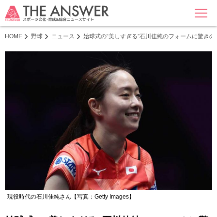
MENU
HOME
野球
ニュース
始球式の“美しすぎる”石川佳純のフォームに驚き
現役時代の石川佳純さん【写真：Getty Images】