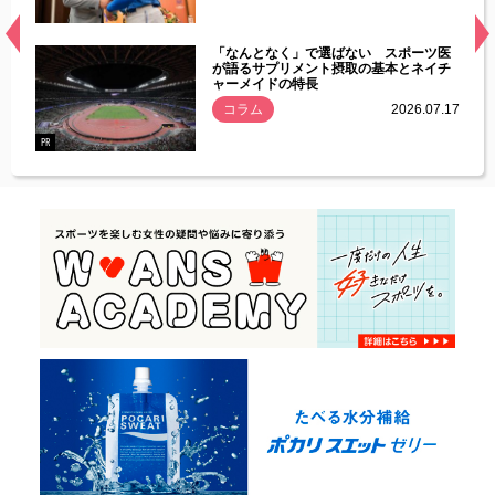
経異常
「なんとなく」で選ばない スポーツ医
づいた
が語るサプリメント摂取の基本とネイチ
ャーメイドの特長
コラム
2026.07.17
.07.21
PR