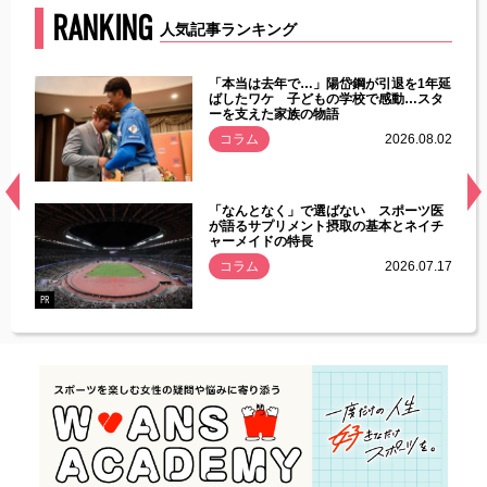
RANKING
人気記事ランキング
じた違
「本当は去年で…」陽岱鋼が引退を1年延
す」永
ばしたワケ 子どもの学校で感動…スタ
ーを支えた家族の物語
.08.01
コラム
2026.08.02
経異常
「なんとなく」で選ばない スポーツ医
づいた
が語るサプリメント摂取の基本とネイチ
ャーメイドの特長
コラム
2026.07.17
.07.21
PR