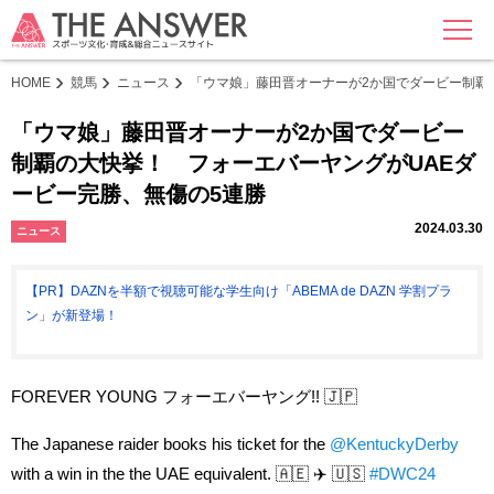
MENU
HOME
競馬
ニュース
「ウマ娘」藤田晋オーナーが2か国でダービー制覇
「ウマ娘」藤田晋オーナーが2か国でダービー
制覇の大快挙！ フォーエバーヤングがUAEダ
ービー完勝、無傷の5連勝
2024.03.30
ニュース
【PR】DAZNを半額で視聴可能な学生向け「ABEMA de DAZN 学割プラ
ン」が新登場！
FOREVER YOUNG フォーエバーヤング!! 🇯🇵
The Japanese raider books his ticket for the
@KentuckyDerby
with a win in the the UAE equivalent. 🇦🇪 ✈️ 🇺🇸
#DWC24