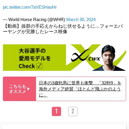
pic.twitter.com/7aVESHaoHr
— World Horse Racing (@WHR)
March 30, 2024
【動画】抜群の手応えからねじ伏せるように…フォーエバ
ーヤングが完勝したレース映像
日本の3歳牝馬に世界も衝撃 「32秒9」を
こちらも
海外メディア絶賛「ほとんど飛ぶかのよう
▶︎
オススメ
に」
1
2