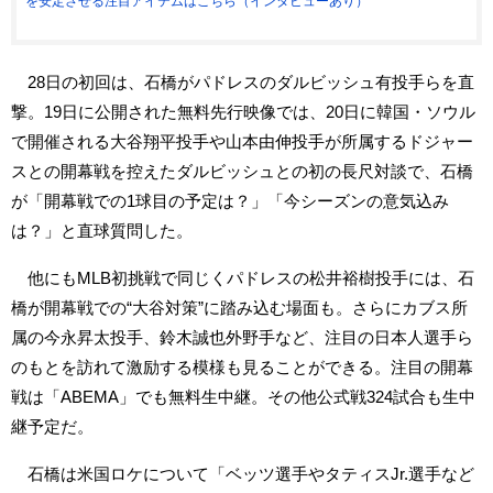
を安定させる注目アイテムはこちら（インタビューあり）
28日の初回は、石橋がパドレスのダルビッシュ有投手らを直
撃。19日に公開された無料先行映像では、20日に韓国・ソウル
で開催される大谷翔平投手や山本由伸投手が所属するドジャー
スとの開幕戦を控えたダルビッシュとの初の長尺対談で、石橋
が「開幕戦での1球目の予定は？」「今シーズンの意気込み
は？」と直球質問した。
他にもMLB初挑戦で同じくパドレスの松井裕樹投手には、石
橋が開幕戦での“大谷対策”に踏み込む場面も。さらにカブス所
属の今永昇太投手、鈴木誠也外野手など、注目の日本人選手ら
のもとを訪れて激励する模様も見ることができる。注目の開幕
戦は「ABEMA」でも無料生中継。その他公式戦324試合も生中
継予定だ。
石橋は米国ロケについて「ベッツ選手やタティスJr.選手など