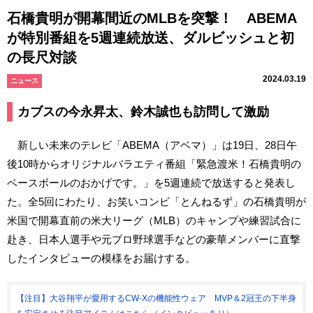
石橋貴明が開幕間近のMLBを突撃！ ABEMA
が特別番組を5週連続放送、ダルビッシュと初
の長尺対談
2024.03.19
ニュース
カブスの今永昇太、鈴木誠也も訪問して激励
新しい未来のテレビ「ABEMA（アベマ）」は19日、28日午
後10時からオリジナルバラエティ番組「緊急渡米！石橋貴明の
ベースボールのおかげです。」を5週連続で放送すると発表し
た。全5回にわたり、お笑いコンビ「とんねるず」の石橋貴明が
米国で開幕直前の米大リーグ（MLB）のキャンプや練習試合に
赴き、日本人選手や元プロ野球選手などの豪華メンバーに直撃
したインタビューの模様をお届けする。
【注目】大谷翔平が愛用するCW-Xの機能性ウェア MVP＆2冠王の下半身