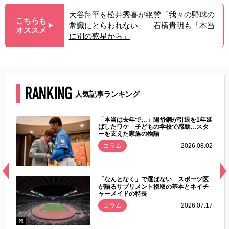
大谷翔平を松井秀喜が絶賛「我々の野球の
こちらも
常識にとらわれない」 石橋貴明も「本当
▶︎
オススメ
に別の惑星から」
RANKING
人気記事ランキング
じた違
「本当は去年で…」陽岱鋼が引退を1年延
す」永
ばしたワケ 子どもの学校で感動…スタ
ーを支えた家族の物語
.08.01
コラム
2026.08.02
経異常
「なんとなく」で選ばない スポーツ医
づいた
が語るサプリメント摂取の基本とネイチ
ャーメイドの特長
コラム
2026.07.17
.07.21
PR