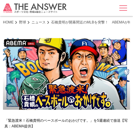
MENU
HOME
野球
ニュース
石橋貴明が開幕間近のMLBを突撃！ ABEMAが
「緊急渡米！石橋貴明のベースボールのおかげです。」を5週連続で放送【写
真：ABEMA提供】