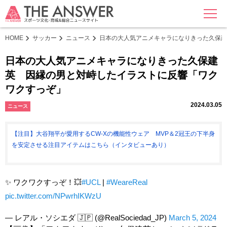
MENU
HOME
サッカー
ニュース
日本の大人気アニメキャラになりきった久保建
日本の大人気アニメキャラになりきった久保建
英 因縁の男と対峙したイラストに反響「ワク
ワクすっぞ」
2024.03.05
ニュース
【注目】大谷翔平が愛用するCW-Xの機能性ウェア MVP＆2冠王の下半身
を安定させる注目アイテムはこちら（インタビューあり）
✨ ワクワクすっぞ！💥
#UCL
|
#WeareReal
pic.twitter.com/NPwrhIKWzU
— レアル・ソシエダ 🇯🇵 (@RealSociedad_JP)
March 5, 2024