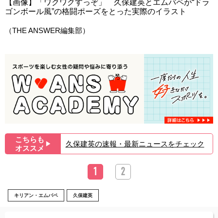
【画像】「ワクワクすっぞ」 久保建英とエムバペが“ドラ
ゴンボール風”の格闘ポーズをとった実際のイラスト
（THE ANSWER編集部）
こちらも
久保建英の速報・最新ニュースをチェック
▶︎
オススメ
1
2
キリアン・エムバペ
久保建英