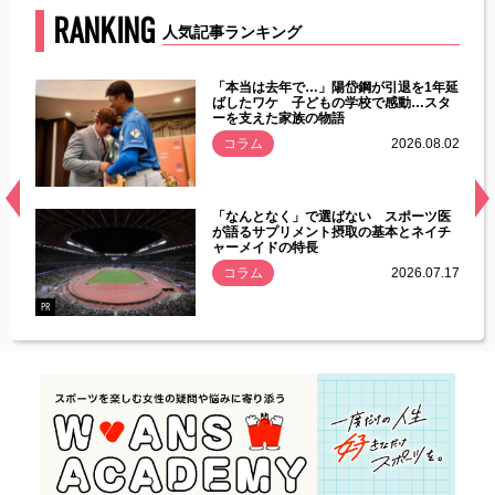
RANKING
人気記事ランキング
じた違
「本当は去年で…」陽岱鋼が引退を1年延
す」永
ばしたワケ 子どもの学校で感動…スタ
ーを支えた家族の物語
.08.01
コラム
2026.08.02
経異常
「なんとなく」で選ばない スポーツ医
づいた
が語るサプリメント摂取の基本とネイチ
ャーメイドの特長
コラム
2026.07.17
.07.21
PR