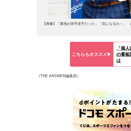
【画像】「裏地が派手派手だった」「気になるわ～」 山
「個人
こちらもオススメ▶︎
の看板
は
（THE ANSWER編集部）