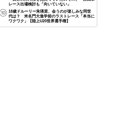
レース出場検討も「向いていない」
18歳ドルーリー朱瑛里、会うのが楽しみな同世
代は？ 米名門大進学前のラストレース「本当に
ワクワク」【陸上U20世界選手権】