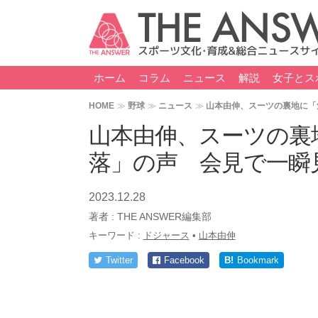
ホーム
コラム
ニュース
解説
女子とス
HOME
野球
ニュース
山本由伸、スーツの裏地に「
山本由伸、スーツの裏
落」の声 会見で一瞬
2023.12.28
著者 :
THE ANSWER編集部
キーワード :
ドジャース
•
山本由伸
Twitter
Facebook
B!
Bookmark