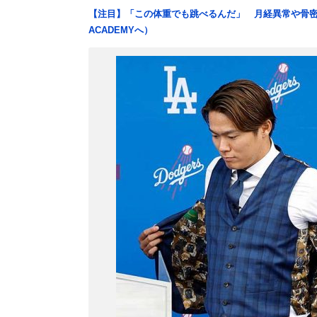
【注目】「この体重でも跳べるんだ」 月経異常や骨密
ACADEMYへ）