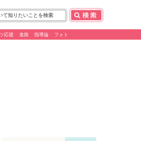
ツ応援
進路
指導論
フォト