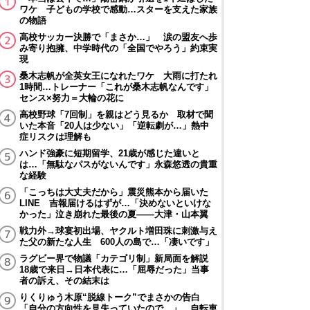
ワケ 子どもの学校で感動…スターを支えた家族
の物語
高校サッカー決勝で「まさか…」 涙の盟友へ歩
み寄り抱擁、中学時代の「全国でやろう」約束実
現
桑木志帆が全英女王になれたワケ 大雨に打たれ
1時間…トレーナー「これが桑木志帆なんです」
センス×努力＝大輪の花に
高校野球「7回制」を親はどう見るか 取材で聞
いた本音「20人は少ない」「逆転劇が…」熱中
症リスクは理解も
ハンド強豪に短期留学、21歳が感じた違いと
は…「無駄なパスがないんです」永森悠透の貴重
な経験
「こっちは大丈夫だから」震災熊本から届いた
LINE 吉報届けるはずが…「決めないといけな
かった」泣き崩れた最後の夏――大津・山本翼
戦力外→球宴初出場、ヤクルト増田珠に刺激与え
た父の新たな人生 600人の島で…「凄いです」
ラグビー界で物議「カテゴリ制」新局面を解説
18歳で来日→日本代表に…「屈辱だった」当事
者の訴え、その結末は
りくりゅう木原“脱線トーク”でまさかの告白
「自分の方向性を見失っていたので…」 自転車