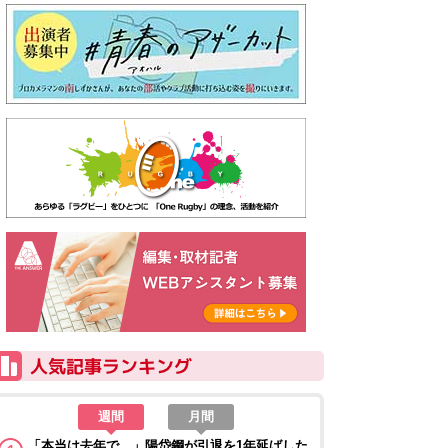
週間
月間
「本当は去年で…」陽岱鋼が引退を1年延ばした