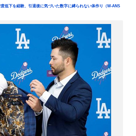
度低下を経験、引退後に気づいた数字に縛られない体作り（W-ANS