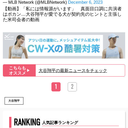
— MLB Network (@MLBNetwork)
December 6, 2023
【動画】「私には情報源がいます」 真面目口調に共演者
はポカン…大谷翔平が愛でる犬が契約先のヒントと主張し
た米司会者の動画
こちらも
大谷翔平の最新ニュースをチェック
▶︎
オススメ
1
2
大谷翔平
RANKING
人気記事ランキング