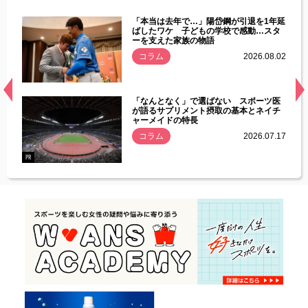
じた違
「本当は去年で…」陽岱鋼が引退を1年延
す」永
ばしたワケ 子どもの学校で感動…スタ
ーを支えた家族の物語
.08.01
コラム
2026.08.02
経異常
「なんとなく」で選ばない スポーツ医
づいた
が語るサプリメント摂取の基本とネイチ
ャーメイドの特長
コラム
2026.07.17
.07.21
PR