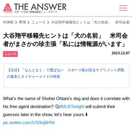
MENU
HOME
野球
ニュース
大谷翔平移籍先ヒントは「犬の名前」 米司会者が
大谷翔平移籍先ヒントは「犬の名前」 米司会
者がまさかの珍主張「私には情報源がいます」
2023.12.07
ニュース
【注目】「なんとなく」で選ばない スポーツ医が語るサプリメント摂取
の基本とネイチャーメイドの特長
What's the name of Shohei Ohtani's dog and does it correlate with
his free agent destination? 🤔
#MLBTonight
will submit their
guesses later in the show, let's hear yours ⬇️
pic.twitter.com/US0ioj6HNl