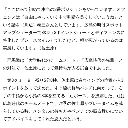
「ここに来て初めて本当の3番ポジションをやっています。オフ
ェンスは『自由にやっていく中で判断を良くしていこうね』と
いう話を（川辺）泰三さんとしています。広島の時はスポット
アップシューターで3&D（3ポイントシュートとディフェンスに
特化したプレースタイル）でしたけど、幅が広がっているのは
実感しています」（佐土原）
群馬戦は「大学時代のチームメート」「広島時代の先輩」と
の対決で、佐土原にとって気持ちが入る試合でもあった。
第3クォーター残り5分8秒、佐土原は右ウイングの位置から3
ポイントを放って沈めた。すぐ脇の群馬ベンチに向かって、右
手の中指から小指の3本を立てる「辻ポーズ」を披露した。辻は
広島時代のチームメートで、昨季の佐土原がプレータイムを減
らしている時、メンタルの持ち方やベンチでの振る舞いについ
てアドバイスをしてくれた恩人だという。