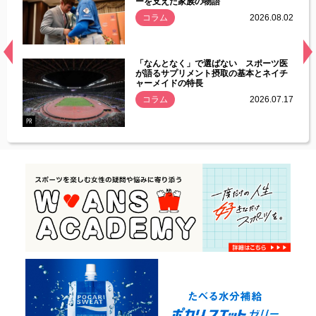
ーを支えた家族の物語
.08.01
コラム
2026.08.02
経異常
「なんとなく」で選ばない スポーツ医
づいた
が語るサプリメント摂取の基本とネイチ
ャーメイドの特長
コラム
2026.07.17
.07.21
PR