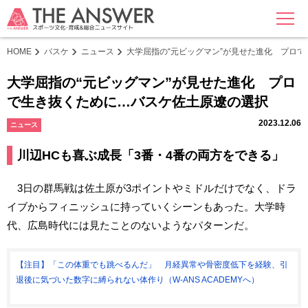
MENU
HOME
バスケ
ニュース
大学屈指の“元ビッグマン”が見せた進化 プロ
大学屈指の“元ビッグマン”が見せた進化 プロ
で生き抜くために…バスケ佐土原遼の選択
2023.12.06
ニュース
川辺HCも喜ぶ成長「3番・4番の両方をできる」
3日の群馬戦は佐土原が3ポイントやミドルだけでなく、ドラ
イブからフィニッシュに持っていくシーンもあった。大学時
代、広島時代には見たことのないようなパターンだ。
【注目】「この体重でも跳べるんだ」 月経異常や骨密度低下を経験、引
退後に気づいた数字に縛られない体作り（W-ANS ACADEMYへ）