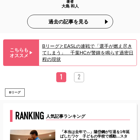
著者
大島 和人
過去の記事を見る
BリーグとEASLの連戦で「選手が燃え尽き
こちらも
てしまう」 千葉HCが警鐘を鳴らす過密日
▶︎
オススメ
程の現状
1
2
Bリーグ
RANKING
人気記事ランキング
じた違
「本当は去年で…」陽岱鋼が引退を1年延
す」永
ばしたワケ 子どもの学校で感動…スタ