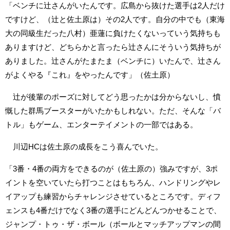
「ベンチに辻さんがいたんです。広島から抜けた選手は2人だけ
ですけど、（辻と佐土原は）その2人です。自分の中でも（東海
大の同級生だった八村）亜蓮に負けたくないっていう気持ちも
ありますけど、どちらかと言ったら辻さんにそういう気持ちが
ありました。辻さんがたまたま（ベンチに）いたんで、辻さん
がよくやる『これ』をやったんです」（佐土原）
辻が後輩のポーズに対してどう思ったかは分からないし、憤
慨した群馬ブースターがいたかもしれない。ただ、そんな「バ
トル」もゲーム、エンターテイメントの一部ではある。
川辺HCは佐土原の成長をこう喜んでいた。
「3番・4番の両方をできるのが（佐土原の）強みですが、3ポ
イントを空いていたら打つことはもちろん、ハンドリングやレ
イアップも練習からチャレンジさせているところです。ディフ
ェンスも4番だけでなく3番の選手にどんどんつかせることで、
ジャンプ・トゥ・ザ・ボール（ボールとマッチアップマンの間