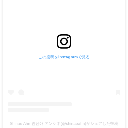
この投稿をInstagramで見る
Shinae Ahn 안신애 アンシネ(@shinaeahn)がシェアした投稿