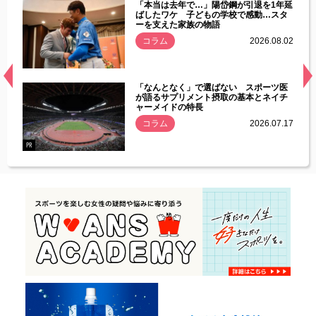
じた違
「本当は去年で…」陽岱鋼が引退を1年延
す」永
ばしたワケ 子どもの学校で感動…スタ
ーを支えた家族の物語
.08.01
コラム
2026.08.02
経異常
「なんとなく」で選ばない スポーツ医
づいた
が語るサプリメント摂取の基本とネイチ
ャーメイドの特長
コラム
2026.07.17
.07.21
PR