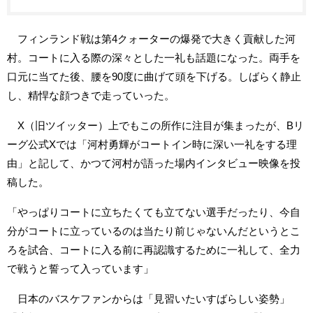
フィンランド戦は第4クォーターの爆発で大きく貢献した河
村。コートに入る際の深々とした一礼も話題になった。両手を
口元に当てた後、腰を90度に曲げて頭を下げる。しばらく静止
し、精悍な顔つきで走っていった。
X（旧ツイッター）上でもこの所作に注目が集まったが、Bリ
ーグ公式Xでは「河村勇輝がコートイン時に深い一礼をする理
由」と記して、かつて河村が語った場内インタビュー映像を投
稿した。
「やっぱりコートに立ちたくても立てない選手だったり、今自
分がコートに立っているのは当たり前じゃないんだというとこ
ろを試合、コートに入る前に再認識するために一礼して、全力
で戦うと誓って入っています」
日本のバスケファンからは「見習いたいすばらしい姿勢」