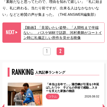
「素敵だなと思ってたので、理由を知れて嬉しい」「礼に始ま
り、礼に終わる。当たり前ですが、出来る人はなかなかいな
い」などと称賛の声が集まった。（THE ANSWER編集部）
【動画】「見習いたい姿勢」「人間性まで半端
NEXT
ない」 バスケW杯で話題、河村勇輝がコートイ
▶︎
ン時に礼儀正しい所作を見せる映像
1
2
RANKING
人気記事ランキング
じた違
「本当は去年で…」陽岱鋼が引退を1年延
す」永
ばしたワケ 子どもの学校で感動…スタ
ーを支えた家族の物語
.08.01
コラム
2026.08.02