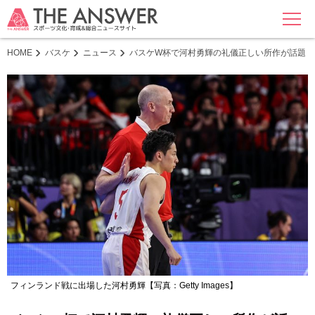
MENU
HOME
バスケ
ニュース
バスケW杯で河村勇輝の礼儀正しい所作が話題 
フィンランド戦に出場した河村勇輝【写真：Getty Images】