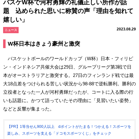
バスケW杯で河村勇輝の礼儀正しい所作が話
題 込められた思いに称賛の声「理由を知れて
嬉しい」
2023.08.29
ニュース
W杯日本はきょう豪州と激突
バスケットボールのワールドカップ（W杯）日本・フィリピ
ン・インドネシア共催大会は29日、グループリーグ第3戦で日
本がオーストラリアと激突する。27日のフィンランド戦では最
大18点差をつけられる苦しい状況から98-88で逆転勝利。勝利の
立役者となった一人が河村勇輝だったが、コートに入る際の行
いも話題に。かつて語っていたその理由に「見習いたい姿勢」
などと反響が集まった。
【PR】1等当せん900人以上 dポイントがたまる！つかえる！スポーツを
楽しみ、スポーツを支える「ドコモスポーツくじ」をチェック