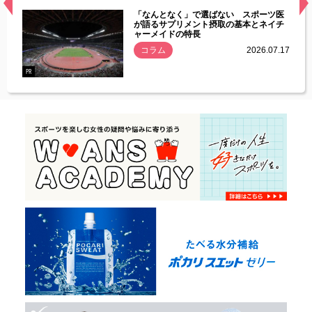
経異常
「なんとなく」で選ばない スポーツ医
づいた
が語るサプリメント摂取の基本とネイチ
ャーメイドの特長
コラム
2026.07.17
.07.21
PR