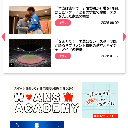
じた違
「本当は去年で…」陽岱鋼が引退を1年延
す」永
ばしたワケ 子どもの学校で感動…スタ
ーを支えた家族の物語
.08.01
コラム
2026.08.02
経異常
「なんとなく」で選ばない スポーツ医
づいた
が語るサプリメント摂取の基本とネイチ
ャーメイドの特長
コラム
2026.07.17
.07.21
PR