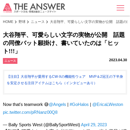
MENU
HOME
野球
ニュース
大谷翔平、可愛らしい文字の実物が公開 話題の同僚
大谷翔平、可愛らしい文字の実物が公開 話題
の同僚バット願掛け、書いていたのは「ヒッ
ト!!!」
2023.04.30
ニュース
【注目】大谷翔平が愛用するCW-Xの機能性ウェア MVP＆2冠王の下半身
を安定させる注目アイテムはこちら（インタビューあり）
Now that's teamwork 😅
@Angels
|
#GoHalos
|
@EricaLWeston
pic.twitter.com/pRNanz00Q8
— Bally Sports West (@BallySportWest)
April 29, 2023