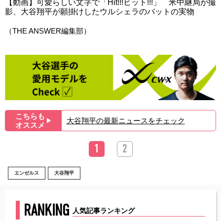
【動画】可愛らしい文字で「Hit!!!ヒット!!!」 米中継局が撮
影、大谷翔平が願掛けしたウルシェラのバットの実物
（THE ANSWER編集部）
こちらも
大谷翔平の最新ニュースをチェック
▶︎
オススメ
1
2
エンゼルス
大谷翔平
RANKING
人気記事ランキング