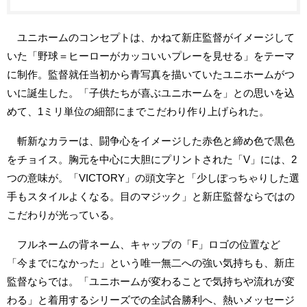
ユニホームのコンセプトは、かねて新庄監督がイメージして
いた「野球＝ヒーローがカッコいいプレーを見せる」をテーマ
に制作。監督就任当初から青写真を描いていたユニホームがつ
いに誕生した。「子供たちが喜ぶユニホームを」との思いを込
めて、1ミリ単位の細部にまでこだわり作り上げられた。
斬新なカラーは、闘争心をイメージした赤色と締め色で黒色
をチョイス。胸元を中心に大胆にプリントされた「V」には、2
つの意味が。「VICTORY」の頭文字と「少しぽっちゃりした選
手もスタイルよくなる。目のマジック」と新庄監督ならではの
こだわりが光っている。
フルネームの背ネーム、キャップの「F」ロゴの位置など
「今までになかった」という唯一無二への強い気持ちも、新庄
監督ならでは。「ユニホームが変わることで気持ちや流れが変
わる」と着用するシリーズでの全試合勝利へ、熱いメッセージ