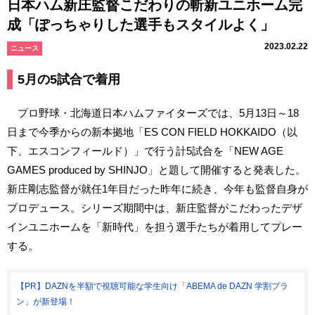
日本ハム新庄監督こだわりの斬新ユニホーム完
成「ぽっちゃりした選手もスタイルよく」
2023.02.22
ニュース
5月の5試合で着用
プロ野球・北海道日本ハムファイターズでは、5月13日～18
日まで今季からの新本拠地「ES CON FIELD HOKKAIDO（以
下、エスコンフィールド）」で行う計5試合を「NEW AGE
GAMES produced by SHINJO」と題して開催すると発表した。
新庄剛志監督が就任1年目だった昨年に続き、今年も監督自身が
プロデュース。シリーズ期間中は、新庄監督がこだわったデザ
インユニホームを「新時代」を担う選手たちが着用してプレー
する。
【PR】DAZNを半額で視聴可能な学生向け「ABEMA de DAZN 学割プラ
ン」が新登場！