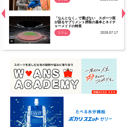
経異常
「なんとなく」で選ばない スポーツ医
づいた
が語るサプリメント摂取の基本とネイチ
ャーメイドの特長
コラム
2026.07.17
.07.21
PR