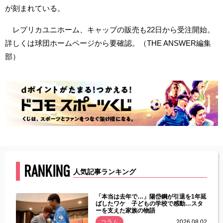
が刻まれている。
レプリカユニホーム、キャップの販売も22日から受注開始。
詳しくは球団ホームページから要確認。（THE ANSWER編集
部）
RANKING
人気記事ランキング
じた違
「本当は去年で…」陽岱鋼が引退を1年延
す」永
ばしたワケ 子どもの学校で感動…スタ
ーを支えた家族の物語
.08.01
コラム
2026.08.02