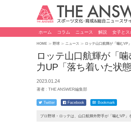
ホーム
コラム
ニュース
解説
女子とス
HOME
野球
ニュース
ロッテ山口航輝が「噛むVP
ロッテ山口航輝が「噛
力UP「落ち着いた状
2023.01.24
著者 :
THE ANSWER編集部
Twitter
Facebook
B!
Bookmark
プロ野球・ロッテは、山口航輝外野手が「噛むVP」