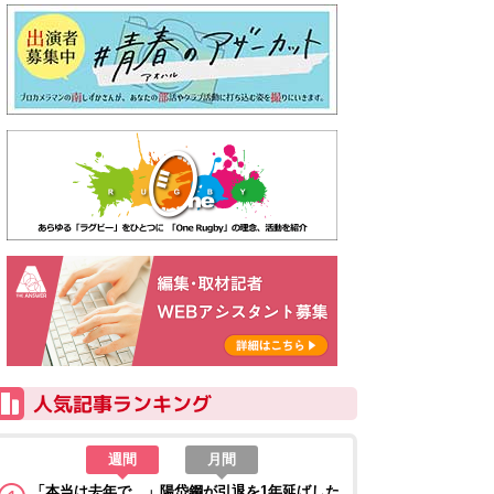
週間
月間
「本当は去年で…」陽岱鋼が引退を1年延ばした