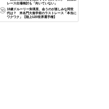
レース出場検討も「向いていない」
18歳ドルーリー朱瑛里、会うのが楽しみな同世
代は？ 米名門大進学前のラストレース「本当に
ワクワク」【陸上U20世界選手権】