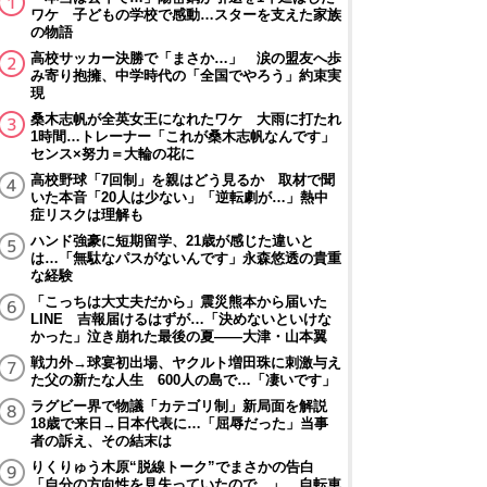
ワケ 子どもの学校で感動…スターを支えた家族
の物語
高校サッカー決勝で「まさか…」 涙の盟友へ歩
み寄り抱擁、中学時代の「全国でやろう」約束実
現
桑木志帆が全英女王になれたワケ 大雨に打たれ
1時間…トレーナー「これが桑木志帆なんです」
センス×努力＝大輪の花に
高校野球「7回制」を親はどう見るか 取材で聞
いた本音「20人は少ない」「逆転劇が…」熱中
症リスクは理解も
ハンド強豪に短期留学、21歳が感じた違いと
は…「無駄なパスがないんです」永森悠透の貴重
な経験
「こっちは大丈夫だから」震災熊本から届いた
LINE 吉報届けるはずが…「決めないといけな
かった」泣き崩れた最後の夏――大津・山本翼
戦力外→球宴初出場、ヤクルト増田珠に刺激与え
た父の新たな人生 600人の島で…「凄いです」
ラグビー界で物議「カテゴリ制」新局面を解説
18歳で来日→日本代表に…「屈辱だった」当事
者の訴え、その結末は
りくりゅう木原“脱線トーク”でまさかの告白
「自分の方向性を見失っていたので…」 自転車