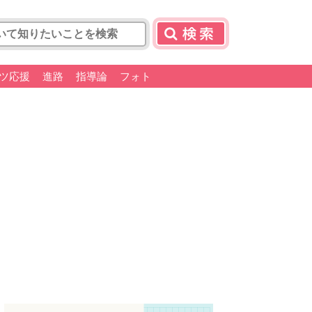
ツ応援
進路
指導論
フォト