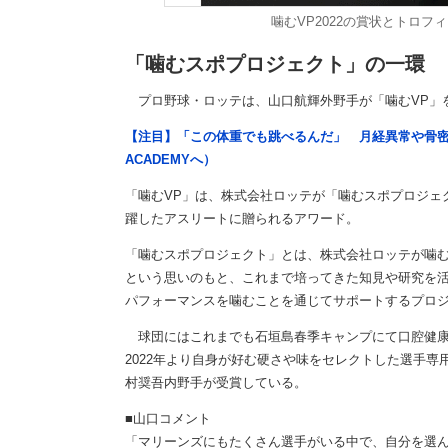
噛むVP2022の賞状とトロ
「噛むスポプロジェクト」の一環
プロ野球・ロッテは、山口航輝外野手が「噛むVP」
【注目】「この体重でも跳べるんだ」 月経異常や骨密
ACADEMYへ）
「噛むVP」は、株式会社ロッテが「噛むスポプロジェ
躍したアスリートに贈られるアワード。
「噛むスポプロジェクト」とは、株式会社ロッテが噛
という思いのもと、これまで培ってきた知見や研究を
パフォーマンスを噛むことを通じてサポートするプロ
球団にはこれまでも石垣島春季キャンプにて口腔健康
2022年より自身が好む硬さや味をセレクトした選手専
村奨吾内野手が受賞している。
■山口コメント
「マリーンズにもたくさん選手がいる中で、自分を選