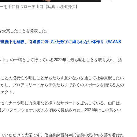
フィーを手に持つロッテ山口【写真：球団提供】
を受賞したことを発表した。
度低下を経験、引退後に気づいた数字に縛られない体作り（W-ANS
クト」の一環として行っている2022年に最も噛むことを取り入れ、活
むことの必要性や噛むことがもたらす意外な力を通じて社会貢献したい
活かし、プロアスリートから子供たちまで多くのスポーツを頑張る人の
ジェクト。
セミナーや噛む力測定など様々なサポートを提供している。山口は、
用プロフェッショナルガムを初めて提供された。2021年はこの賞を中
んでいただけて光栄です。僕自身練習前や試合前の気持ちを落ち着けた