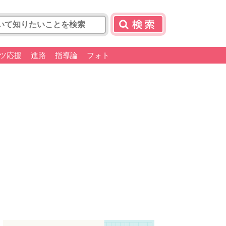
ツ応援
進路
指導論
フォト