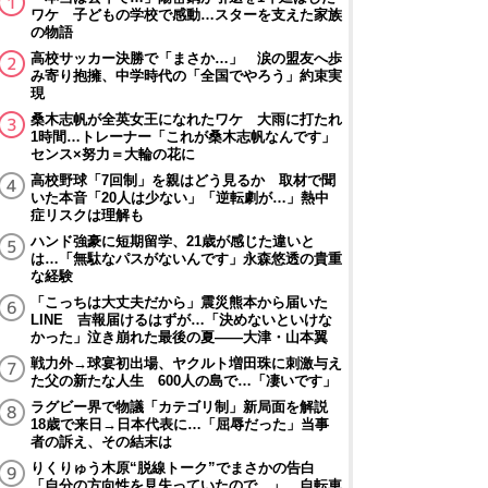
ワケ 子どもの学校で感動…スターを支えた家族
の物語
高校サッカー決勝で「まさか…」 涙の盟友へ歩
み寄り抱擁、中学時代の「全国でやろう」約束実
現
桑木志帆が全英女王になれたワケ 大雨に打たれ
1時間…トレーナー「これが桑木志帆なんです」
センス×努力＝大輪の花に
高校野球「7回制」を親はどう見るか 取材で聞
いた本音「20人は少ない」「逆転劇が…」熱中
症リスクは理解も
ハンド強豪に短期留学、21歳が感じた違いと
は…「無駄なパスがないんです」永森悠透の貴重
な経験
「こっちは大丈夫だから」震災熊本から届いた
LINE 吉報届けるはずが…「決めないといけな
かった」泣き崩れた最後の夏――大津・山本翼
戦力外→球宴初出場、ヤクルト増田珠に刺激与え
た父の新たな人生 600人の島で…「凄いです」
ラグビー界で物議「カテゴリ制」新局面を解説
18歳で来日→日本代表に…「屈辱だった」当事
者の訴え、その結末は
りくりゅう木原“脱線トーク”でまさかの告白
「自分の方向性を見失っていたので…」 自転車