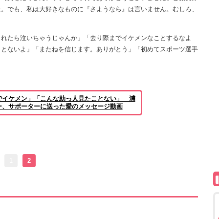
た。でも、私は大好きなものに『さようなら』は言いません。むしろ、
れたら泣いちゃうじゃんか」「去り際までイケメンなことするなよ
ことないよ」「またねを信じます。ありがとう」「初めてスポーツ選手
でイケメン」「こんな助っ人見たことない」 浦
ー、サポーターに送った愛のメッセージ動画
1
2