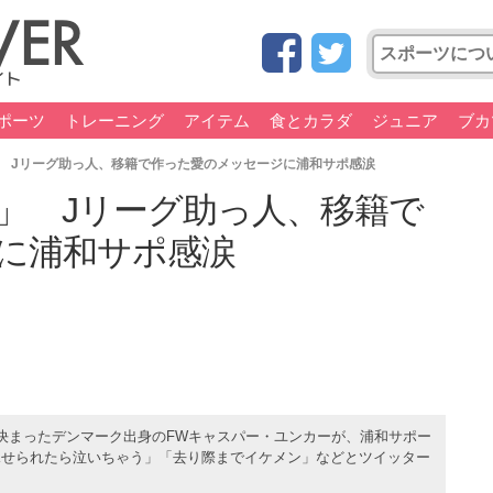
ポーツ
トレーニング
アイテム
食とカラダ
ジュニア
ブカ
 Jリーグ助っ人、移籍で作った愛のメッセージに浦和サポ感涙
」 Jリーグ助っ人、移籍で
に浦和サポ感涙
決まったデンマーク出身のFWキャスパー・ユンカーが、浦和サポー
見せられたら泣いちゃう」「去り際までイケメン」などとツイッター