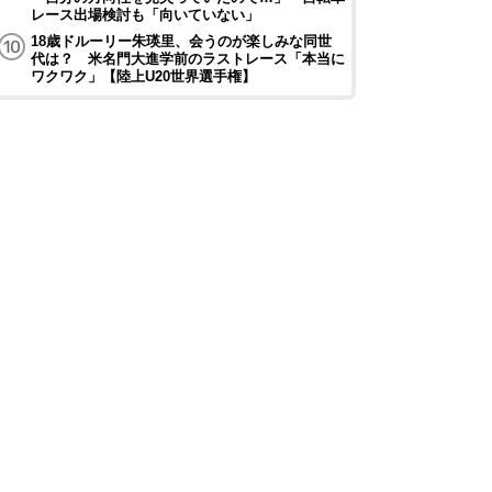
レース出場検討も「向いていない」
18歳ドルーリー朱瑛里、会うのが楽しみな同世
代は？ 米名門大進学前のラストレース「本当に
ワクワク」【陸上U20世界選手権】