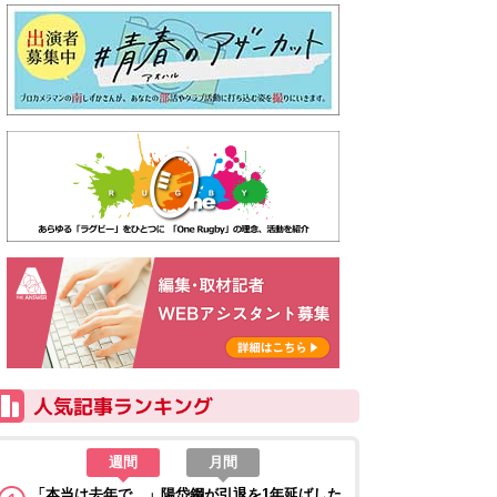
週間
月間
「本当は去年で…」陽岱鋼が引退を1年延ばした