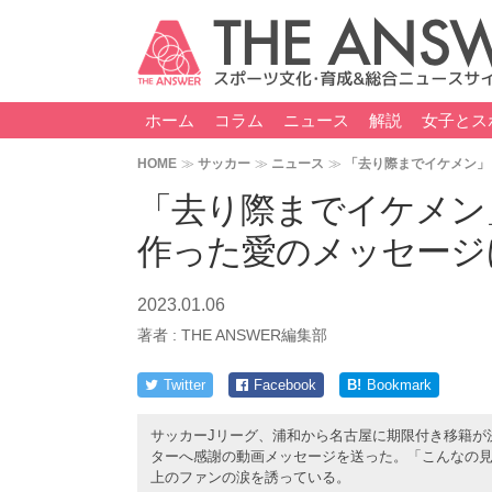
ホーム
コラム
ニュース
解説
女子とス
HOME
サッカー
ニュース
「去り際までイケメン」
「去り際までイケメン
作った愛のメッセージ
2023.01.06
著者 :
THE ANSWER編集部
Twitter
Facebook
B!
Bookmark
サッカーJリーグ、浦和から名古屋に期限付き移籍が
ターへ感謝の動画メッセージを送った。「こんなの
上のファンの涙を誘っている。