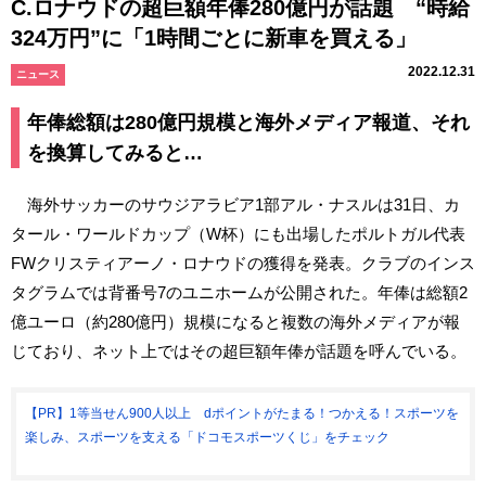
C.ロナウドの超巨額年俸280億円が話題 “時給
324万円”に「1時間ごとに新車を買える」
2022.12.31
ニュース
年俸総額は280億円規模と海外メディア報道、それ
を換算してみると…
海外サッカーのサウジアラビア1部アル・ナスルは31日、カ
タール・ワールドカップ（W杯）にも出場したポルトガル代表
FWクリスティアーノ・ロナウドの獲得を発表。クラブのインス
タグラムでは背番号7のユニホームが公開された。年俸は総額2
億ユーロ（約280億円）規模になると複数の海外メディアが報
じており、ネット上ではその超巨額年俸が話題を呼んでいる。
【PR】1等当せん900人以上 dポイントがたまる！つかえる！スポーツを
楽しみ、スポーツを支える「ドコモスポーツくじ」をチェック