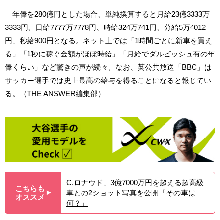
年俸を280億円とした場合、単純換算すると月給23億3333万
3333円、日給7777万7778円、時給324万741円、分給5万4012
円、秒給900円となる。ネット上では「1時間ごとに新車を買え
る」「1秒に稼ぐ金額がほぼ時給」「月給でダルビッシュ有の年
俸くらい」など驚きの声が続々。なお、英公共放送「BBC」は
サッカー選手では史上最高の給与を得ることになると報じてい
る。（THE ANSWER編集部）
C.ロナウド、3億7000万円を超える超高級
こちらも
車との2ショット写真を公開「その車は
▶︎
オススメ
何？」