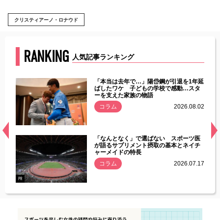
クリスティアーノ・ロナウド
RANKING
人気記事ランキング
じた違
「本当は去年で…」陽岱鋼が引退を1年延
す」永
ばしたワケ 子どもの学校で感動…スタ
ーを支えた家族の物語
.08.01
コラム
2026.08.02
経異常
「なんとなく」で選ばない スポーツ医
づいた
が語るサプリメント摂取の基本とネイチ
ャーメイドの特長
コラム
2026.07.17
.07.21
PR