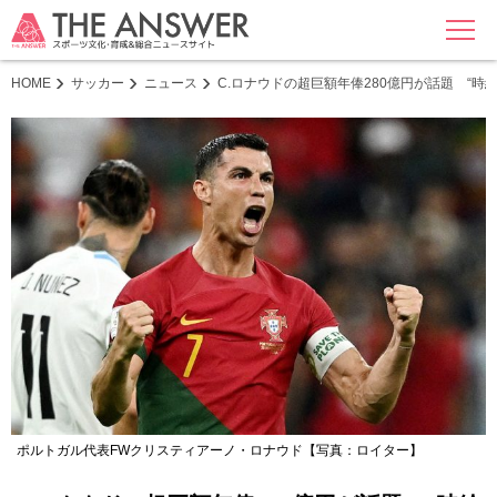
MENU
HOME
サッカー
ニュース
C.ロナウドの超巨額年俸280億円が話題 “時
ポルトガル代表FWクリスティアーノ・ロナウド【写真：ロイター】