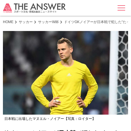
MENU
HOME
サッカー
サッカーW杯
ドイツGKノイアーが日本戦で犯した“たっ
日本戦に出場したマヌエル・ノイアー【写真：ロイター】