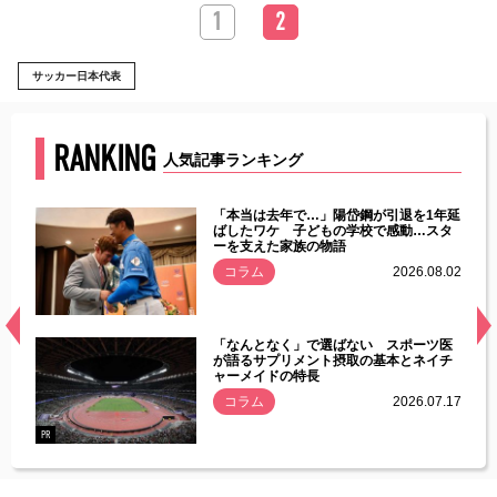
1
2
サッカー日本代表
RANKING
人気記事ランキング
じた違
「本当は去年で…」陽岱鋼が引退を1年延
す」永
ばしたワケ 子どもの学校で感動…スタ
ーを支えた家族の物語
.08.01
コラム
2026.08.02
経異常
「なんとなく」で選ばない スポーツ医
づいた
が語るサプリメント摂取の基本とネイチ
ャーメイドの特長
コラム
2026.07.17
.07.21
PR