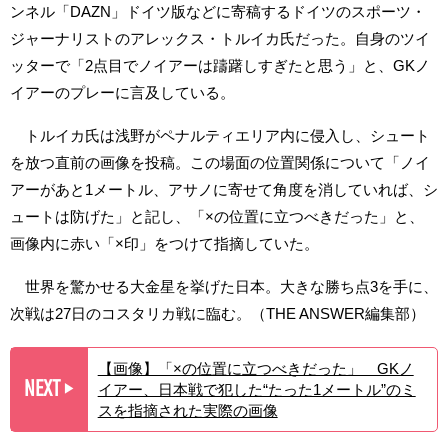
ンネル「DAZN」ドイツ版などに寄稿するドイツのスポーツ・
ジャーナリストのアレックス・トルイカ氏だった。自身のツイ
ッターで「2点目でノイアーは躊躇しすぎたと思う」と、GKノ
イアーのプレーに言及している。
トルイカ氏は浅野がペナルティエリア内に侵入し、シュート
を放つ直前の画像を投稿。この場面の位置関係について「ノイ
アーがあと1メートル、アサノに寄せて角度を消していれば、シ
ュートは防げた」と記し、「×の位置に立つべきだった」と、
画像内に赤い「×印」をつけて指摘していた。
世界を驚かせる大金星を挙げた日本。大きな勝ち点3を手に、
次戦は27日のコスタリカ戦に臨む。（THE ANSWER編集部）
【画像】「×の位置に立つべきだった」 GKノ
NEXT
イアー、日本戦で犯した“たった1メートル”のミ
▶︎
スを指摘された実際の画像