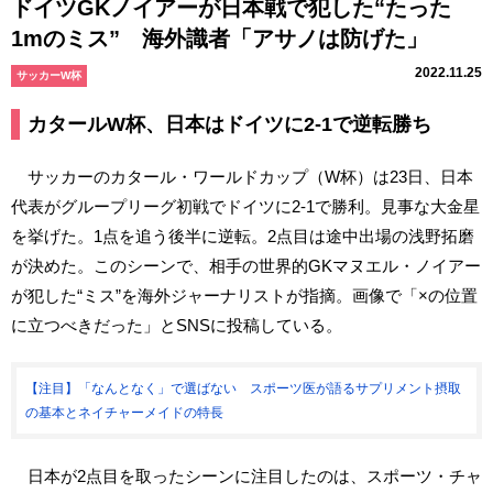
ドイツGKノイアーが日本戦で犯した“たった
1mのミス” 海外識者「アサノは防げた」
2022.11.25
サッカーW杯
カタールW杯、日本はドイツに2-1で逆転勝ち
サッカーのカタール・ワールドカップ（W杯）は23日、日本
代表がグループリーグ初戦でドイツに2-1で勝利。見事な大金星
を挙げた。1点を追う後半に逆転。2点目は途中出場の浅野拓磨
が決めた。このシーンで、相手の世界的GKマヌエル・ノイアー
が犯した“ミス”を海外ジャーナリストが指摘。画像で「×の位置
に立つべきだった」とSNSに投稿している。
【注目】「なんとなく」で選ばない スポーツ医が語るサプリメント摂取
の基本とネイチャーメイドの特長
日本が2点目を取ったシーンに注目したのは、スポーツ・チャ