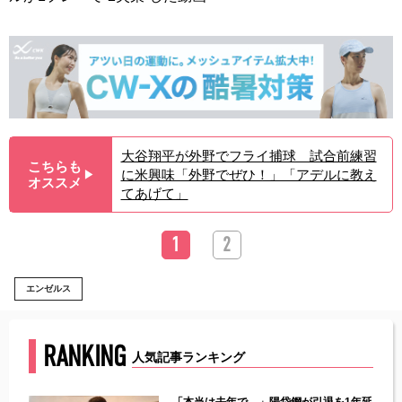
大谷翔平が外野でフライ捕球 試合前練習
こちらも
に米興味「外野でぜひ！」「アデルに教え
▶︎
オススメ
てあげて」
1
2
エンゼルス
RANKING
人気記事ランキング
じた違
「本当は去年で…」陽岱鋼が引退を1年延