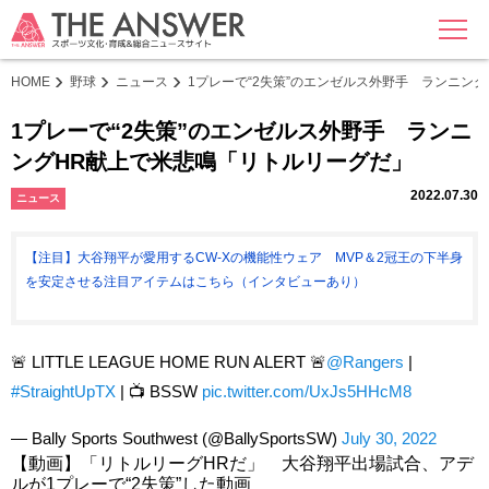
MENU
HOME
野球
ニュース
1プレーで“2失策”のエンゼルス外野手 ランニン
1プレーで“2失策”のエンゼルス外野手 ランニ
ングHR献上で米悲鳴「リトルリーグだ」
2022.07.30
ニュース
【注目】大谷翔平が愛用するCW-Xの機能性ウェア MVP＆2冠王の下半身
を安定させる注目アイテムはこちら（インタビューあり）
🚨 LITTLE LEAGUE HOME RUN ALERT 🚨
@Rangers
|
#StraightUpTX
| 📺 BSSW
pic.twitter.com/UxJs5HHcM8
— Bally Sports Southwest (@BallySportsSW)
July 30, 2022
【動画】「リトルリーグHRだ」 大谷翔平出場試合、アデ
ルが1プレーで“2失策”した動画