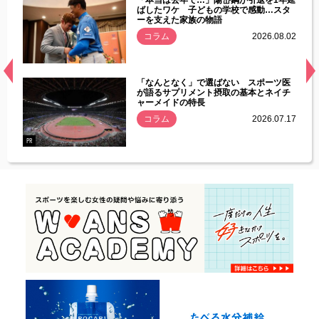
す」永
ばしたワケ 子どもの学校で感動…スタ
ーを支えた家族の物語
.08.01
コラム
2026.08.02
経異常
「なんとなく」で選ばない スポーツ医
づいた
が語るサプリメント摂取の基本とネイチ
ャーメイドの特長
コラム
2026.07.17
.07.21
PR