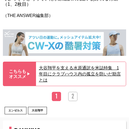
（1、2枚目）
（THE ANSWER編集部）
大谷翔平を支える水原通訳を米誌特集 1
こちらも
年目にクラブハウス内の孤立を防いだ助言
▶︎
オススメ
とは
1
2
エンゼルス
大谷翔平