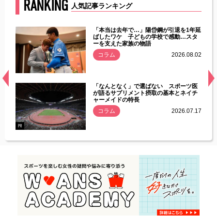
RANKING
人気記事ランキング
じた違
「本当は去年で…」陽岱鋼が引退を1年延
す」永
ばしたワケ 子どもの学校で感動…スタ
ーを支えた家族の物語
.08.01
コラム
2026.08.02
経異常
「なんとなく」で選ばない スポーツ医
づいた
が語るサプリメント摂取の基本とネイチ
ャーメイドの特長
コラム
2026.07.17
.07.21
PR