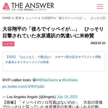
MENU
HOME
野球
ニュース
大谷翔平の「後ろでイッペイが…」 ひっそり目撃
大谷翔平の「後ろでイッペイが…」 ひっそり
目撃されていた水原通訳の気遣いに米称賛
2022.07.21
ニュース
【注目】「なんとなく」で選ばない スポーツ医が語るサプリメント摂取
の基本とネイチャーメイドの特長
MVP-caliber looks 🤩
#AllStarGame
x
#GoHalos
pic.twitter.com/r1RK97pi8J
— Los Angeles Angels (@Angels)
July 19, 2022
【画像】「イッペイのソロ写真はないのか」 大谷の背後
でひっそりと写っていた水原通訳の気遣いあふれる行動