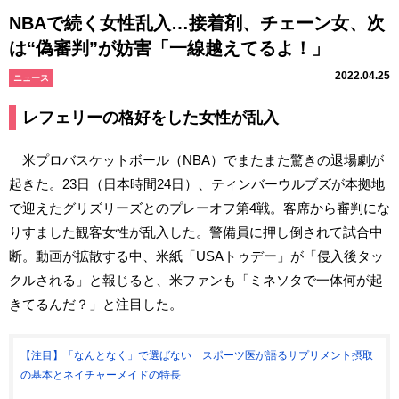
NBAで続く女性乱入…接着剤、チェーン女、次
は“偽審判”が妨害「一線越えてるよ！」
2022.04.25
ニュース
レフェリーの格好をした女性が乱入
米プロバスケットボール（NBA）でまたまた驚きの退場劇が
起きた。23日（日本時間24日）、ティンバーウルブズが本拠地
で迎えたグリズリーズとのプレーオフ第4戦。客席から審判にな
りすました観客女性が乱入した。警備員に押し倒されて試合中
断。動画が拡散する中、米紙「USAトゥデー」が「侵入後タッ
クルされる」と報じると、米ファンも「ミネソタで一体何が起
きてるんだ？」と注目した。
【注目】「なんとなく」で選ばない スポーツ医が語るサプリメント摂取
の基本とネイチャーメイドの特長