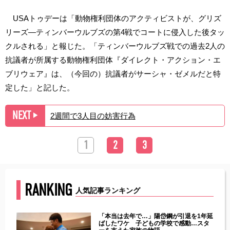
USAトゥデーは「動物権利団体のアクティビストが、グリズ
リーズ―ティンバーウルブズの第4戦でコートに侵入した後タッ
クルされる」と報じた。「ティンバーウルブズ戦での過去2人の
抗議者が所属する動物権利団体『ダイレクト・アクション・エ
ブリウェア』は、（今回の）抗議者がサーシャ・ゼメルだと特
定した」と記した。
NEXT
2週間で3人目の妨害行為
▶︎
1
2
3
RANKING
人気記事ランキング
じた違
「本当は去年で…」陽岱鋼が引退を1年延
す」永
ばしたワケ 子どもの学校で感動…スタ