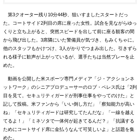
第3クオーター残り10分44秒、狙いすましたスタートだっ
た。コートサイド2列目の席に座った女性。試合を見ながらゆっ
くりと立ち上がると、突然スピードを出して前に座る観客の間
から飛び出した。3席隣にいた警備員が気づき、もみくちゃに。
他のスタッフもかけつけ、3人がかりでつまみ出した。引きずら
れる様子に歓声が上がっているが、選手たちは当然プレーを止
めた。
動画を公開した米スポーツ専門メディア「ジ・アクションネ
ットワーク」のシニアプロデューサーのロブ・ペレス氏は「2列
目を見て。セキュリティガードが刑事仕事をやってのけた」と
記して投稿。米ファンから「いい倒し方だ」「察知能力が高い
ね」「セキュリティガードは研究してたんだな」「一線を越え
てるよ！」「ミネソタで一体何が起きてるんだ？」「抗議する
ためにコートサイド席に金払うなんて可笑しいよ」と話題を集
めた。