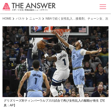
MENU
HOME
バスケ
ニュース
NBAで続く女性乱入…接着剤、チェーン女、次は
グリズリーズ対ティンバーウルブズの試合で再び女性乱入の騒動が発生【写
真：AP】