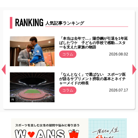
RANKING
人気記事ランキング
じた違
「本当は去年で…」陽岱鋼が引退を1年延
す」永
ばしたワケ 子どもの学校で感動…スタ
ーを支えた家族の物語
.08.01
コラム
2026.08.02
経異常
「なんとなく」で選ばない スポーツ医
づいた
が語るサプリメント摂取の基本とネイチ
ャーメイドの特長
コラム
2026.07.17
.07.21
PR