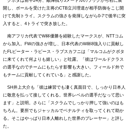
クボタは前半24分、敵陣残り5メートルのラックから右に展
開し、ボールを受けた主将のCTB立川理道が相手防御をこじ開
けて先制トライ。スクラムの強さを発揮しながら0-7で後半に突
入すると、4トライで突き放した。
南アフリカ代表でW杯優勝を経験したマークスが、NTTコム
から加入。FWの強さが増し、日本代表のW杯8強入りに貢献し
たFLピーター・ラピース・ラブスカフニは「マルコムがクボタ
に来てくれて何よりも嬉しい」と吐露。「彼はワールドクラス
の選手なのでチームにもたらす影響も大きい。フィールド外で
もチームに貢献してくれている」と感謝した。
SH井上大介も「彼は練習でも凄く真面目で、しっかり日本人
に敬意を払って接してくれる。世界レベルの選手だなって思い
ます」と説明。さらに「スクラムでしっかり押して強いのはも
ちろん。要所でもジャッカルでペナルティを取ってくれて助か
る。そこはやっぱり日本人離れした世界のプレーヤー」と評し
た。