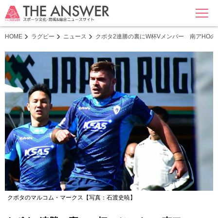
MENU
HOME
ラグビー
ニュース
クボタ2連勝の裏にW杯Vメンバー 南アHO
クボタのマルコム・マークス【写真：石渡史暁】