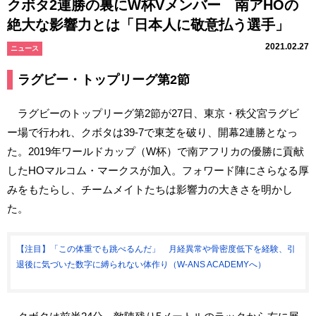
クボタ2連勝の裏にW杯Vメンバー 南アHOの
絶大な影響力とは「日本人に敬意払う選手」
2021.02.27
ニュース
ラグビー・トップリーグ第2節
ラグビーのトップリーグ第2節が27日、東京・秩父宮ラグビ
ー場で行われ、クボタは39-7で東芝を破り、開幕2連勝となっ
た。2019年ワールドカップ（W杯）で南アフリカの優勝に貢献
したHOマルコム・マークスが加入。フォワード陣にさらなる厚
みをもたらし、チームメイトたちは影響力の大きさを明かし
た。
【注目】「この体重でも跳べるんだ」 月経異常や骨密度低下を経験、引
退後に気づいた数字に縛られない体作り（W-ANS ACADEMYへ）