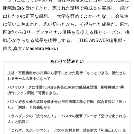
叱咤激励を受けてきた。恵まれた環境で急成長を実感し、飛び
出したのは正直な感想。「大学を辞めてよかったな」。会見場
は笑いに包まれた。思い切ったからこそ得られた成長だ。東地
区3位からBリーグファイナル優勝を見据える残りシーズン。挑
戦心がさらなる成長を後押しする。（THE ANSWER編集部・
鉾久 真大 / Masahiro Muku）
あわせて読みたい
主将・富樫勇樹が小川麻斗ら若手にかけた期待「もっとできる。勝たせら
れるチームの選手になって」
バスケBリーグに体重460kg＆身長210cmの練習生登場 富樫勇樹と“共
演”にファン悶絶「可愛すぎる」
バスケ好き女優の涙腺を緩ませた河村勇輝の粋な行動 試合直後に「泣い
た」「胸熱」と共感広がる
スラムダンクの「沢北やん！」 バスケの衝撃プレーが「空中で止まれる
人」と話題に
「これぞ、スポーツマン」 バスケ河村勇輝、試合前の「礼儀正しい」仕