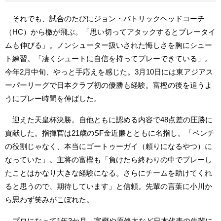
それでも、試合のたびにジョン・パトリックヘッドコーチ
（HC）から檄が飛ぶ。「思い切ってアタックするとプレータイ
ムも伸びる」。ノンシューター扱いされた悔しさを胸にシュー
ト練習。「凄くシュートに自信を持ってプレーできている」。
今年2月中旬、やっと手応えを感じた。3月10日には東アジアス
ーパーリーグで日本クラブ初の優勝も経験。富樫の後を追うよ
うにプレー時間を伸ばした。
迎えた天皇杯決勝。自他ともに認める内容で48点差の圧勝に
貢献した。指揮官は21歳のSF金近廉とともに名指し。「ベンチ
の役割じゃなく、本当にゴートゥーガイ（頼りになるやつ）に
なっていた」。主将の富樫も「負けたら終わりの中でプレーし
たことはかなり大きな経験になる。さらにチームを助けてくれ
ると思うので、期待しています」と信頼。先輩の言葉に小川か
ら思わず笑みがこぼれた。
プロになって1年3か月。富樫や原修太など日本代表の先輩に