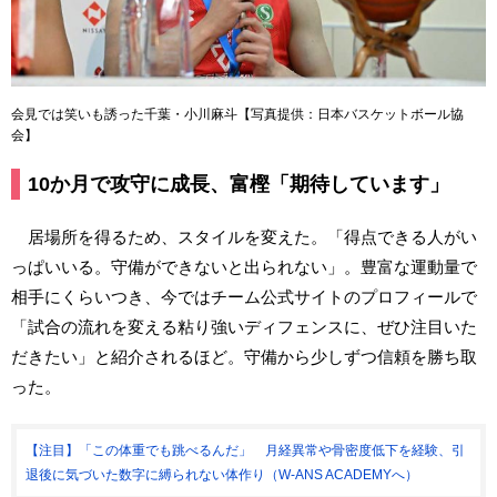
会見では笑いも誘った千葉・小川麻斗【写真提供：日本バスケットボール協
会】
10か月で攻守に成長、富樫「期待しています」
居場所を得るため、スタイルを変えた。「得点できる人がい
っぱいいる。守備ができないと出られない」。豊富な運動量で
相手にくらいつき、今ではチーム公式サイトのプロフィールで
「試合の流れを変える粘り強いディフェンスに、ぜひ注目いた
だきたい」と紹介されるほど。守備から少しずつ信頼を勝ち取
った。
【注目】「この体重でも跳べるんだ」 月経異常や骨密度低下を経験、引
退後に気づいた数字に縛られない体作り（W-ANS ACADEMYへ）