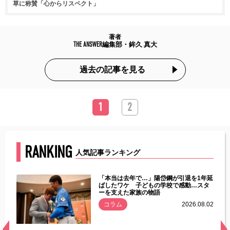
草に称賛「心からリスペクト」
著者
THE ANSWER編集部・鉾久 真大
過去の記事を見る
1
2
RANKING
人気記事ランキング
じた違
「本当は去年で…」陽岱鋼が引退を1年延
す」永
ばしたワケ 子どもの学校で感動…スタ
ーを支えた家族の物語
.08.01
コラム
2026.08.02