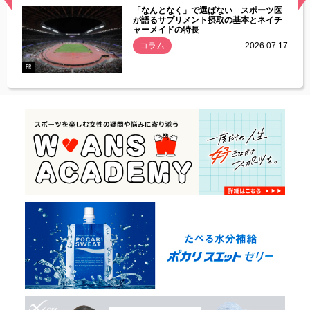
経異常
「なんとなく」で選ばない スポーツ医
づいた
が語るサプリメント摂取の基本とネイチ
ャーメイドの特長
コラム
2026.07.17
.07.21
PR