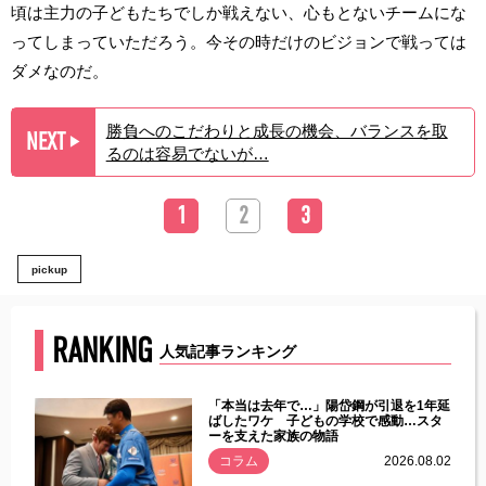
頃は主力の子どもたちでしか戦えない、心もとないチームにな
ってしまっていただろう。今その時だけのビジョンで戦っては
ダメなのだ。
勝負へのこだわりと成長の機会、バランスを取
NEXT
▶︎
るのは容易でないが…
1
2
3
pickup
RANKING
人気記事ランキング
じた違
「本当は去年で…」陽岱鋼が引退を1年延
す」永
ばしたワケ 子どもの学校で感動…スタ
ーを支えた家族の物語
.08.01
コラム
2026.08.02