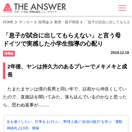
MENU
HOME
サッカー
指導論
教育・親子関係
「息子が試合に出してもらえ
「息子が試合に出してもらえない」と言う母
ドイツで実感した小学生指導の心配り
2019.12.19
指導論
2年後、ヤンは持久力のあるプレーでメキメキと成
長
たまたまヤンは僕の長男と同い年で、以前から仲良くしてい
たので、直接話を聞いてみた。落ち込んでいるのかなと思った
ら、思わぬ返事が……。
足を速くしたい、打率を上げたい…野球上達に“必須の能力”を学ぶ「運動
神経向上LIVE」開催