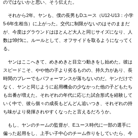
のではないかと思い、そう伝えた。
それから2年。ヤンも、僕の長男もDユース（U12-U13：小学
5-6年生相当）に上がった。交代に制限がないのはそのままだ
が、今度はグラウンドはほとんど大人と同じサイズになり、人
数は9対9に。ルールとして、オフサイドを取るようになってく
る。
ヤンはここへきて、めきめきと目立つ動きをし始めた。彼は
スピードこそ、やや他の子より劣るものの、持久力があり、長
時間のプレーでもパフォーマンスが落ちないのだ。ヤンだけで
なく、ヤンと同じように起用機会の少なかった他の子どもたち
も出番が増えた。それぞれの年代に応じた試合形式を経験して
いく中で、彼ら個々の成長もどんどん追いつき、それぞれの持
ち味がより発揮されやすくなったと言えるだろうか。
もし、ヤンのチームの監督が、Eユース時代に一部の選手に
偏った起用をし、上手い子中心のチーム作りをしていたら、今