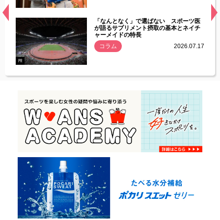
経異常
「なんとなく」で選ばない スポーツ医
づいた
が語るサプリメント摂取の基本とネイチ
ャーメイドの特長
コラム
2026.07.17
.07.21
PR