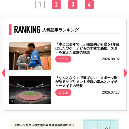
1
2
3
4
RANKING
人気記事ランキング
じた違
「本当は去年で…」陽岱鋼が引退を1年延
す」永
ばしたワケ 子どもの学校で感動…スタ
ーを支えた家族の物語
.08.01
コラム
2026.08.02
経異常
「なんとなく」で選ばない スポーツ医
づいた
が語るサプリメント摂取の基本とネイチ
ャーメイドの特長
コラム
2026.07.17
.07.21
PR