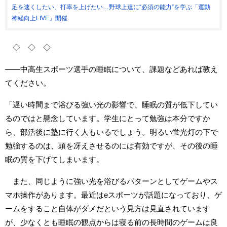
足を速くしたい、打率を上げたい…野球上達に“必須の能力”を学ぶ「運動
神経向上LIVE」開催
◇ ◇ ◇
――中高生スポーツ選手の睡眠について、課題などあれば教え
てください。
「遅い時間まで浴びる強い光の影響で、睡眠の質が低下してい
るのではと懸念しています。学生にとって勉強は本分ですか
ら、部活後に塾に行く人もいるでしょう。明るい蛍光灯の下で
勉強するのは、頭を冴えさせるのには有効ですが、その後の睡
眠の質を下げてしまいます。
また、同じように強い光を浴びるパターンとしてゲームやス
マホ操作があります。最近はeスポーツが話題になっており、ゲ
ームをすること自体がダメだという見方は見直されています
が、少なくとも睡眠の観点からは寝る前の長時間のゲームは良