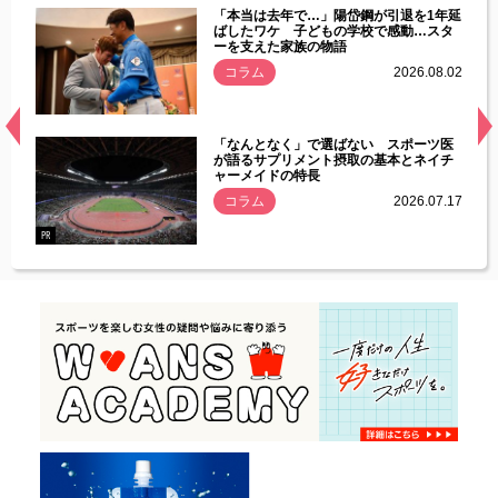
じた違
「本当は去年で…」陽岱鋼が引退を1年延
す」永
ばしたワケ 子どもの学校で感動…スタ
ーを支えた家族の物語
.08.01
コラム
2026.08.02
経異常
「なんとなく」で選ばない スポーツ医
づいた
が語るサプリメント摂取の基本とネイチ
ャーメイドの特長
コラム
2026.07.17
.07.21
PR