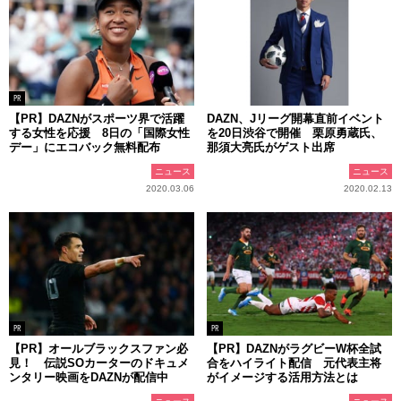
PR
【PR】DAZNがスポーツ界で活躍
DAZN、Jリーグ開幕直前イベント
する女性を応援 8日の「国際女性
を20日渋谷で開催 栗原勇蔵氏、
デー」にエコバック無料配布
那須大亮氏がゲスト出席
ニュース
ニュース
2020.03.06
2020.02.13
PR
PR
【PR】オールブラックスファン必
【PR】DAZNがラグビーW杯全試
見！ 伝説SOカーターのドキュメ
合をハイライト配信 元代表主将
ンタリー映画をDAZNが配信中
がイメージする活用方法とは