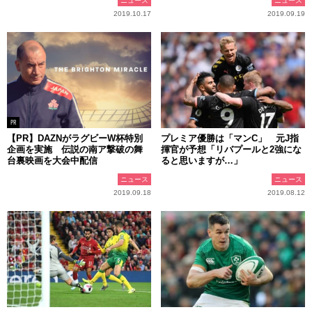
ニュース
ニュース
2019.10.17
2019.09.19
PR
【PR】DAZNがラグビーW杯特別
プレミア優勝は「マンC」 元J指
企画を実施 伝説の南ア撃破の舞
揮官が予想「リバプールと2強にな
台裏映画を大会中配信
ると思いますが…」
ニュース
ニュース
2019.09.18
2019.08.12