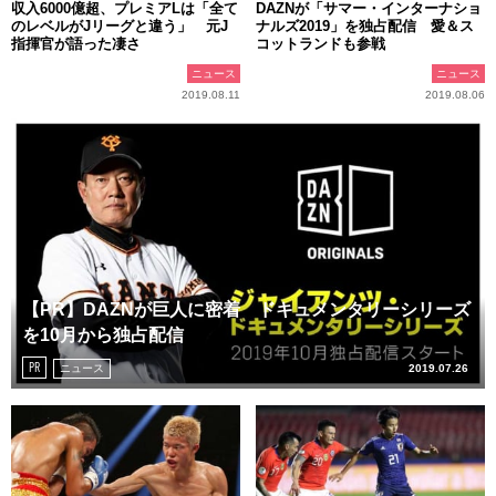
収入6000億超、プレミアLは「全て
DAZNが「サマー・インターナショ
のレベルがJリーグと違う」 元J
ナルズ2019」を独占配信 愛＆ス
指揮官が語った凄さ
コットランドも参戦
ニュース
ニュース
2019.08.11
2019.08.06
【PR】DAZNが巨人に密着 ドキュメンタリーシリーズ
を10月から独占配信
PR
ニュース
2019.07.26