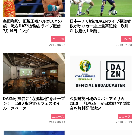
亀田和毅、正規王者バルガスとの
日本―チリ戦のDAZNライブ視聴者
統一戦をDAZNが独占ライブ配信
数がサッカー史上最高記録 欧州
7月14日ゴング
CL決勝の1.6倍に
ニュース
DAZN
2019.06.28
2019.06.20
DAZNが渋谷に“応援基地”をオープ
久保建英出場のコパ・アメリカ
ン！ 150人収容のカフェスタイ
2019 「DAZN」が日本戦含む2試
ル・スペース
合を無料配信決定
ニュース
ニュース
2019.06.14
2019.06.13