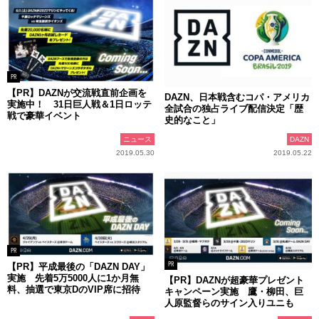
PR
【PR】DAZNが交流戦直前企画を
DAZN、日本戦含むコパ・アメリカ
実施中！ 31日巨人戦＆1日ロッテ
全試合の独占ライブ配信決定「歴
戦で豪華イベント
史的なこと」
ニュース
DAZN
2019.05.30
2019.05.22
PR
PR
【PR】平成最後の「DAZN DAY」
実施 先着5万5000人に1か月無
【PR】DAZNが超豪華プレゼント
料、抽選で東京DのVIP席に招待
キャンペーン実施 鷹・柳田、巨
人原監督らのサイン入りユニも