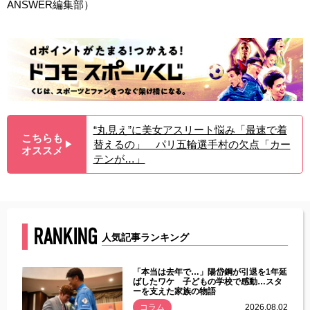
ANSWER編集部）
“丸見え”に美女アスリート悩み「最速で着
こちらも
替えるの」 パリ五輪選手村の欠点「カー
▶︎
オススメ
テンが…」
RANKING
人気記事ランキング
じた違
「本当は去年で…」陽岱鋼が引退を1年延
す」永
ばしたワケ 子どもの学校で感動…スタ
ーを支えた家族の物語
.08.01
コラム
2026.08.02