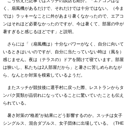
こう伝えた記事ではスッチの談話も紹介。「エアコンはな
く、扇風機があるだけで、それだけでは十分ではない。（今ま
では）ラッキーなことに外があまり暑くなかったので、エアコ
ンはそれほど必要なかったのですが、今は暑くて、部屋の中が
暑すぎると感じるほどです」と説明。
さらには「（扇風機は）十分なパワーがなく、自分に向いて
いるときはいいのですが、自分に当たっていない時は（風を）
感じません。夜は（テラスの）ドアを開けて寝ています。部屋
は狭いし、私たちは2人部屋だから」と暑さに苦しめられなが
ら、なんとか対策を模索しているようだ。
またスッチが競技後に選手村に戻った際、レストランからタ
ンパク質類が品切れになっていることに驚いていたことも伝え
られている。
暑さ対策の“格差”が結果にどう影響するのか。スッチは女子
シングルス、混合ダブルス、女子団体に出場している。（THE