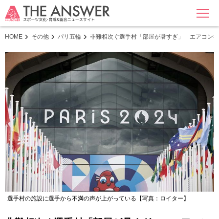
MENU
HOME
その他
パリ五輪
非難相次ぐ選手村「部屋が暑すぎ」 エアコンな
選手村の施設に選手から不満の声が上がっている【写真：ロイター】