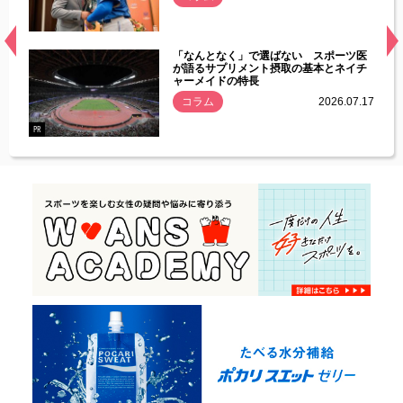
経異常
「なんとなく」で選ばない スポーツ医
づいた
が語るサプリメント摂取の基本とネイチ
ャーメイドの特長
コラム
2026.07.17
.07.21
PR